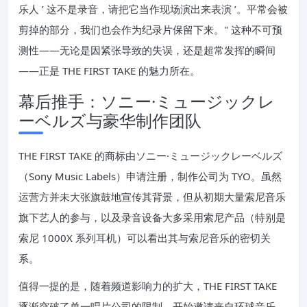
乐人 ’ 这不是录音，请把它当作现场演出来表演 ’。平常会被
剪掉的部分，我们也会作为纪录片保留下来。" 这种不可预
测性——无论是因紧张导致的失误，还是超常发挥的瞬间
——正是 THE FIRST TAKE 的魅力所在。
幕后推手：ソニー·ミュージックレ
ーベルズ与豪华制作团队
THE FIRST TAKE 的商标由ソニー·ミュージックレーベルズ
（Sony Music Labels）申请注册，制作公司为 TYO。虽然
运营方并未大张旗鼓地宣传其背景，但从初期大量索尼音乐
旗下艺人的参与，以及录音设备大多采用索尼产品（特别是
索尼 1000X 系列耳机）可以看出其与索尼音乐的密切关
系。
值得一提的是，随着频道影响力的扩大，THE FIRST TAKE
逐渐突破了单一唱片公司的限制，开始邀请来自环球音乐、