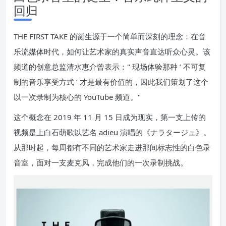
回归
THE FIRST TAKE 的诞生源于一个简单而深刻的理念：在音
乐流媒体时代，如何让艺术家的真实声音直达听众心灵。该
频道的创意总监清水恵介曾表示：" 现场体验那种 ’ 不可复
制的音乐享受方式 ’ 才是最有价值的，因此我们策划了这个
以一次录制为核心的 YouTube 频道。"
这个概念在 2019 年 11 月 15 日成为现实，第一支上传的
视频是上白石萌歌以艺名 adieu 演唱的《ナラタージュ》。
从那时起，每周都有不同的艺术家走进那间标志性的白色录
音室，面对一支麦克风，完成他们的一次录制挑战。