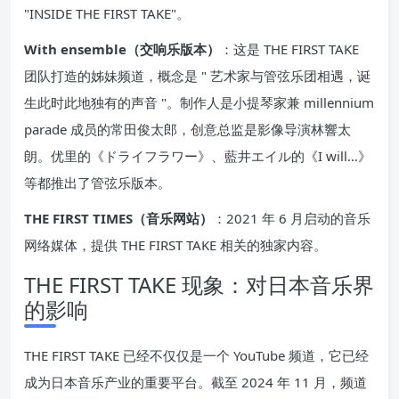
"INSIDE THE FIRST TAKE"。
With ensemble（交响乐版本）
：这是 THE FIRST TAKE
团队打造的姊妹频道，概念是 " 艺术家与管弦乐团相遇，诞
生此时此地独有的声音 "。制作人是小提琴家兼 millennium
parade 成员的常田俊太郎，创意总监是影像导演林響太
朗。优里的《ドライフラワー》、藍井エイル的《I will…》
等都推出了管弦乐版本。
THE FIRST TIMES（音乐网站）
：2021 年 6 月启动的音乐
网络媒体，提供 THE FIRST TAKE 相关的独家内容。
THE FIRST TAKE 现象：对日本音乐界
的影响
THE FIRST TAKE 已经不仅仅是一个 YouTube 频道，它已经
成为日本音乐产业的重要平台。截至 2024 年 11 月，频道