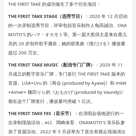
THE FIRST TAKE 的成功催生了多个衍生项目：
THE FIRST TAKE STAGE（选秀节目）
：2020 年 12 月启动
的一次录制选秀节目，评审包括音乐制作人龟田誠治、OKA
MOTO’S 的ハマ・オカモト等。第一届大奖得主是来自鹿儿
岛的 20 岁创作歌手麗奈，她的获奖曲《僕だけを》播放量
超过 200 万次。
THE FIRST TAKE MUSIC（配信专门厂牌）
：2020 年 11
月成立的数字音乐厂牌，专门发行 THE FIRST TAKE 版本的
音源。LiSA×Uru 的《再会 (produced by Ayase)》和 milet
×Aimer× 幾田りら的《おもかげ (produced by Vaundy)》
都在这个厂牌发行，播放量均突破 1 亿次。
THE FIRST TAKE FES（音乐节）
：在演唱会场地进行的一
次录制现场活动，ALI、岡崎体育、OKAMOTO’S 等乐队参
加了首届活动。2022 年 5 月还举办了首次有观众现场演出