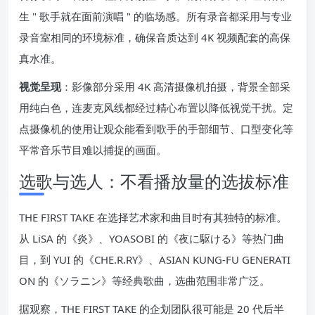
生 " 歌手就在面前演唱 " 的临场感。所有录音都采用与专业
录音室相同的环境标准，确保音质达到 4K 视频配套的高保
真水准。
视觉呈现
：影像部分采用 4K 高清摄像机拍摄，背景全部采
用纯白色，连麦克风线都经过精心布置以降低视觉干扰。定
点摄像机的使用让观众能看到歌手的手部细节、口型变化等
平常音乐节目难以捕捉的画面。
选歌与选人：不看播放量的选拔标准
THE FIRST TAKE 在选择艺术家和曲目时有其独特的标准。
从 LiSA 的《炎》、YOASOBI 的《夜に駆ける》等热门曲
目，到 YUI 的《CHE.R.RY》、ASIAN KUNG-FU GENERATI
ON 的《ソラニン》等经典歌曲，选曲范围非常广泛。
据观察，THE FIRST TAKE 的企划团队很可能是 20 代后半