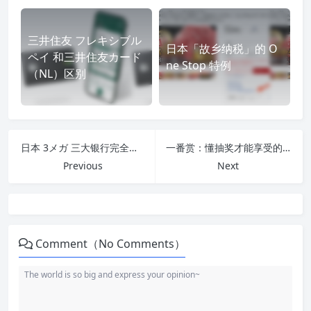
三井住友 フレキシブル
日本「故乡纳税」的 O
ペイ 和三井住友カード
ne Stop 特例
（NL）区别
日本 3メガ 三大银行完全指南
一番赏：懂抽奖才能享受的日本动漫文化
Previous
Next
白色录音室的诞生：音乐纯粹主
义的回归
Comment（No Comments）
真的只有一次机会吗？真实性背
后的坚持
幕后推手：ソニー·ミュージック