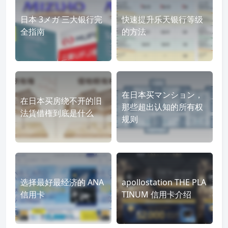
日本 3メガ 三大银行完
快速提升乐天银行等级
全指南
的方法
在日本买マンション，
在日本买房绕不开的旧
那些超出认知的所有权
法賃借権到底是什么
规则
选择最好最经济的 ANA
apollostation THE PLA
信用卡
TINUM 信用卡介绍