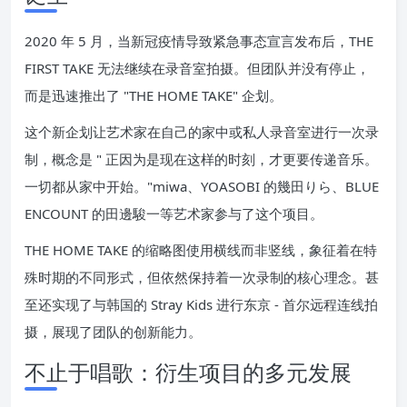
2020 年 5 月，当新冠疫情导致紧急事态宣言发布后，THE
FIRST TAKE 无法继续在录音室拍摄。但团队并没有停止，
而是迅速推出了 "THE HOME TAKE" 企划。
这个新企划让艺术家在自己的家中或私人录音室进行一次录
制，概念是 " 正因为是现在这样的时刻，才更要传递音乐。
一切都从家中开始。"miwa、YOASOBI 的幾田りら、BLUE
ENCOUNT 的田邊駿一等艺术家参与了这个项目。
THE HOME TAKE 的缩略图使用横线而非竖线，象征着在特
殊时期的不同形式，但依然保持着一次录制的核心理念。甚
至还实现了与韩国的 Stray Kids 进行东京 - 首尔远程连线拍
摄，展现了团队的创新能力。
不止于唱歌：衍生项目的多元发展