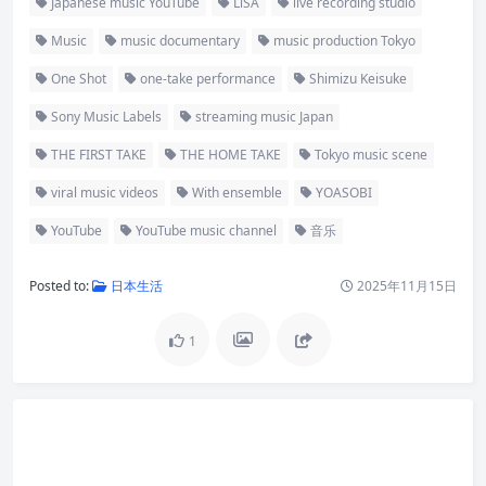
Japanese music YouTube
LiSA
live recording studio
Music
music documentary
music production Tokyo
One Shot
one-take performance
Shimizu Keisuke
Sony Music Labels
streaming music Japan
THE FIRST TAKE
THE HOME TAKE
Tokyo music scene
viral music videos
With ensemble
YOASOBI
YouTube
YouTube music channel
音乐
Posted to:
日本生活
2025年11月15日
1