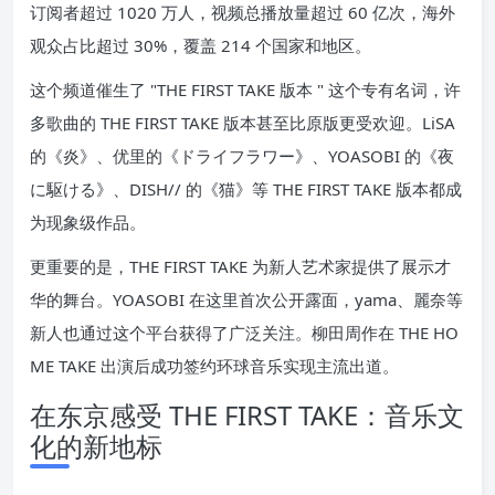
订阅者超过 1020 万人，视频总播放量超过 60 亿次，海外
观众占比超过 30%，覆盖 214 个国家和地区。
这个频道催生了 "THE FIRST TAKE 版本 " 这个专有名词，许
多歌曲的 THE FIRST TAKE 版本甚至比原版更受欢迎。LiSA
的《炎》、优里的《ドライフラワー》、YOASOBI 的《夜
に駆ける》、DISH// 的《猫》等 THE FIRST TAKE 版本都成
为现象级作品。
更重要的是，THE FIRST TAKE 为新人艺术家提供了展示才
华的舞台。YOASOBI 在这里首次公开露面，yama、麗奈等
新人也通过这个平台获得了广泛关注。柳田周作在 THE HO
ME TAKE 出演后成功签约环球音乐实现主流出道。
在东京感受 THE FIRST TAKE：音乐文
化的新地标