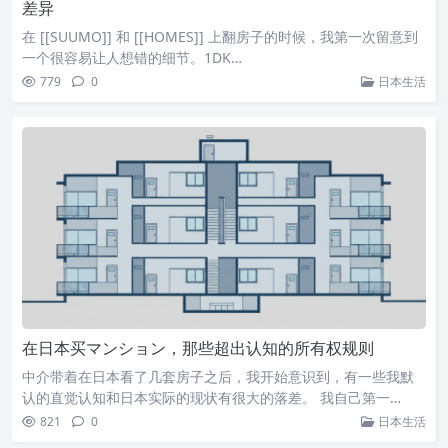
差异
在 [[SUUMO]] 和 [[HOMES]] 上翻房子的时候，我第一次留意到
一个很容易让人想错的细节。1DK…
779
0
日本生活
在日本买マンション，那些超出认知的所有权规则
中介带着在日本看了几套房子之后，我开始意识到，有一些我默
认的直觉认知和日本实际的现状有很大的落差。 我自己第一…
821
0
日本生活