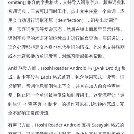
omitan]] 兼容的字典格式，支持导入词形字典、频率词典和
音调词典，三者可以同时工作。点击文中任意一个单词，应
用会自动进行词形还原（deinflection），识别出动词活
用、形容词变形等复杂形态，然后在弹出面板里显示解释。
遇到字典里的术语还能继续点击进行嵌套查询，层层递进，
适合处理那些定义本身也包含生词的情况。此外也支持联网
或本地音频播放单词发音，对练习听感很有帮助。
Anki 联动方面，Hoshi Reader Android 与 [[AnkiDroid]] 集
成，制卡字段与 Lapis 格式兼容，包含单词形式、读音、词
义解释、音调信息和例句上下文，并且在加入前会检查重
复，防止同一个单词被重复添加到牌组里。这套流程让「遇
到生词 → 查字典 → 制卡」的操作可以在几秒钟内完成，完
全不影响正常阅读流。
有声书方面，Hoshi Reader Android 支持 Sasayaki 格式的
有声书，可以将音频和文本对齐，播放时实时高亮对应句子