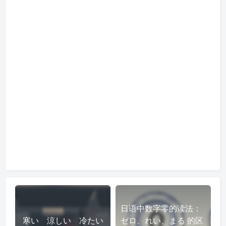
日语中数字零的读法：
寒い 涼しい 冷たい
ゼロ、れい、まる 的区