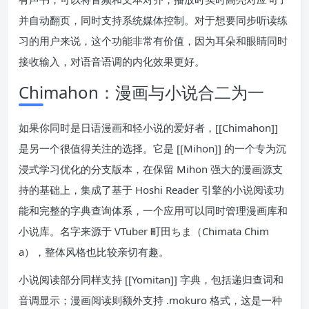
并自动翻页，同时支持系统媒体控制。对于想要同步听读练
习的用户来说，这个功能非常有价值，因为耳朵和眼睛同时
接收输入，对语音语调的内化效果更好。
Chimahon：漫画与小说合二为一
如果你同时是日语漫画和轻小说的爱好者，[[Chimahon]]
是另一个很值得关注的选择。它是 [[Mihon]] 的一个专为沉
浸式学习优化的分支版本，在保留 Mihon 强大的漫画源支
持的基础上，集成了基于 Hoshi Reader 引擎的小说阅读功
能和完整的字典查询体系，一个应用可以同时管理漫画库和
小说库。名字来源于 VTuber 町田ちま（Chimata Chim
a），整体风格也比较亲切有趣。
小说阅读部分同样支持 [[Yomitan]] 字典，包括递归查词和
音调显示；漫画阅读则额外支持 .mokuro 格式，这是一种