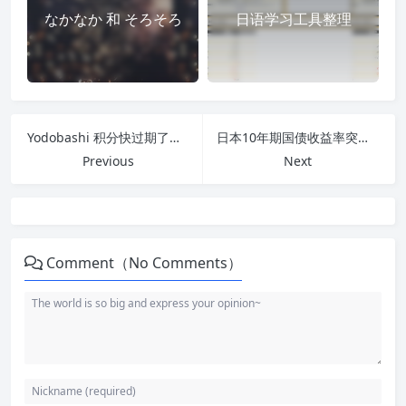
なかなか 和 そろそろ
日语学习工具整理
Yodobashi 积分快过期了怎么办
日本10年期国债收益率突破2.8%，在日生活的我们该怎么办
Previous
Next
Comment（No Comments）
沉浸式学习与日语阅读
Hoshi Reader 的来源
Hoshi Reader Android 的主要
功能
Chimahon：漫画与小说合二为