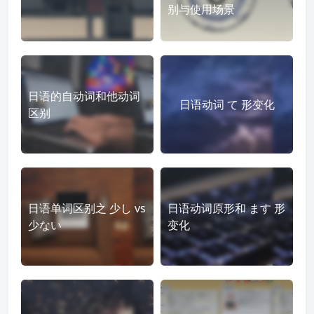
别与使用场景
日语的自动词和他动词
日语动词 て 形变化
区别
日语单词区别之 少し vs
日语动词原形和 ます 形
少ない
变化