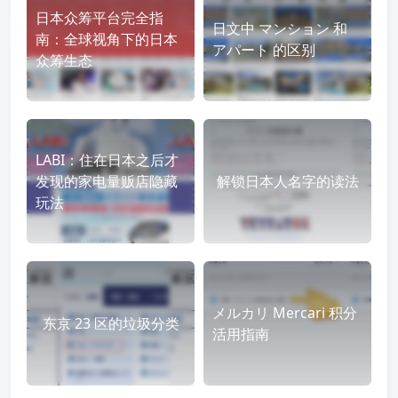
日本众筹平台完全指
日文中 マンション 和
南：全球视角下的日本
アパート 的区别
众筹生态
LABI：住在日本之后才
发现的家电量贩店隐藏
解锁日本人名字的读法
玩法
メルカリ Mercari 积分
东京 23 区的垃圾分类
活用指南