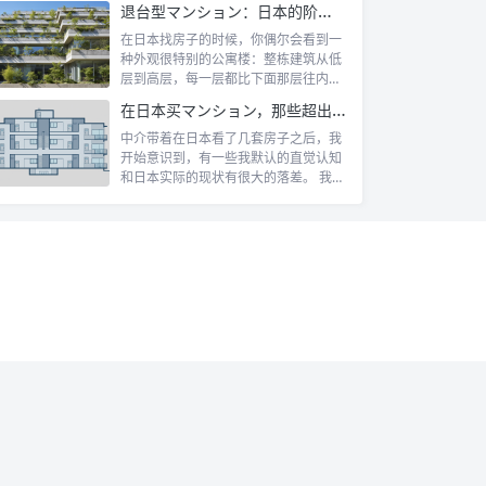
退台型マンション：日本的阶梯式露台公寓是什么
在日本找房子的时候，你偶尔会看到一
种外观很特别的公寓楼：整栋建筑从低
层到高层，每一层都比下面那层往内缩
一截，像...
在日本买マンション，那些超出认知的所有权规则
中介带着在日本看了几套房子之后，我
开始意识到，有一些我默认的直觉认知
和日本实际的现状有很大的落差。 我自
己第一...