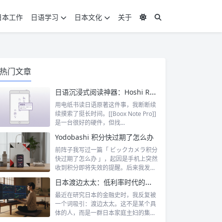
日本工作
日语学习
日本文化
关于
热门文章
日语沉浸式阅读神器：Hoshi Reader Android 与 Chimahon
用电纸书读日语原著这件事，我断断续
续摸索了挺长时间。[[Boox Note Pro]]
是一台很好的硬件，但找...
Yodobashi 积分快过期了怎么办
前阵子我写过一篇「 ビックカメラ积分
快过期了怎么办 」，起因是手机上突然
收到积分即将失效的提醒。后来我发
现，这...
日本渡边太太：低利率时代的散户传奇
最近在研究日本的金融史时，我反复被
一个词吸引：渡边太太。这不是某个具
体的人，而是一群日本家庭主妇的集体
代号。她...