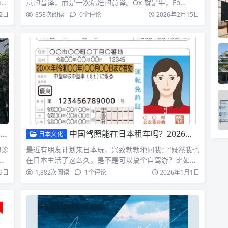
-s
意的音译，而是一次精准的意译。Ox 就是牛，Fo…
2日
858
次阅读
0
个评论
2026年2月15日
化
中国驾照能在日本租车吗？2026最新实操指南
日本文化
的诊
最近有朋友计划来日本玩，兴致勃勃地问我：“既然我也
。
在日本生活了这么久，是不是可以搞个自驾游？比如去
北海道看雪，…
9日
1,882
次阅读
1
个评论
2026年1月1日