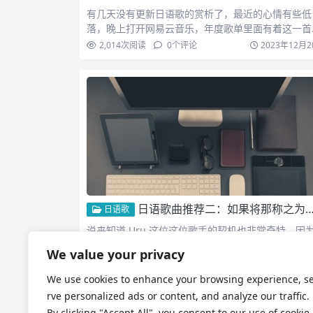
有几天没有更新日语歌的赏析了，最近的心情有些低
落，晚上打开网易云音乐，年度歌单里面有着这一首
歌，当旋律想起，看…
2,014
次阅读
0
个评论
2023年12月2
日语歌曲推荐二：如果将那称之为爱 Uru それを愛と呼ぶなら
日语歌
说来知道 Uru 这位这位歌手的契机也非常奇特，因
从 Google Play Music 关闭开始就没有再…
We value your privacy
1,748
次阅读
0
个评论
2023年12月
We use cookies to enhance your browsing experience, s
rve personalized ads or content, and analyze our traffic.
By clicking "Accept All", you consent to our use of cookie