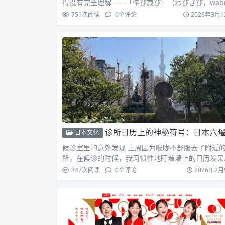
得没有完全理解——「侘び寂び」（わびさび，wabi
abi）…
751
次阅读
0
个评论
2026年3月1
诊所日历上的神秘符号：日本六曜文
日本文化
候诊室里的意外发现 上周因为喉咙不舒服去了附近
所，在候诊的时候，我习惯性地盯着墙上的日历发呆
日本的诊所总…
847
次阅读
0
个评论
2026年2月