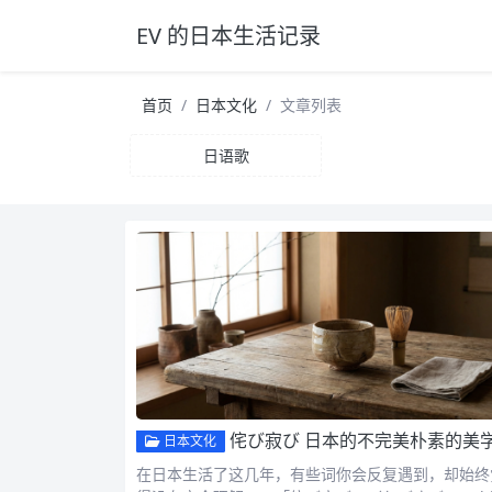
EV 的日本生活记录
首页
日本文化
文章列表
日语歌
侘び寂び 日本的不完美朴素的美
日本文化
在日本生活了这几年，有些词你会反复遇到，却始终