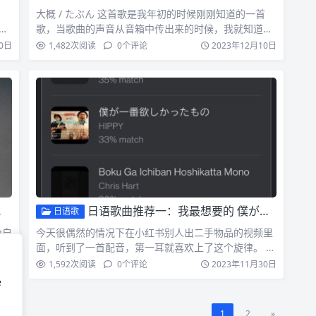
大概 / たぶん 这首歌是我年初的时候刚刚知道的一首
歌，当歌曲的声音从音箱中传出来的时候，我就知道我
喜欢这个旋…
0日
1,482
次阅读
0
个评论
2023年12月10日
日语歌曲推荐一：我最想要的 僕が一番欲しかったもの
日语歌
为自
今天很偶然的情况下在小红书别人出二手物品的视频里
面，听到了一首配音，第一耳就喜欢上了这个旋律。 尽
管通过有限的…
2日
1,592
次阅读
0
个评论
2023年11月30日
e
1
2
»