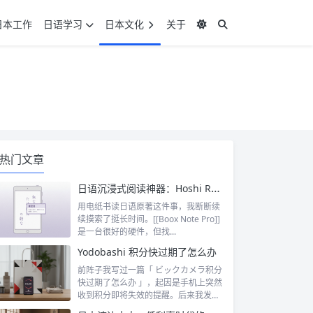
日本工作
日语学习
日本文化
关于
热门文章
日语沉浸式阅读神器：Hoshi Reader Android 与 Chimahon
用电纸书读日语原著这件事，我断断续
续摸索了挺长时间。[[Boox Note Pro]]
是一台很好的硬件，但找...
Yodobashi 积分快过期了怎么办
前阵子我写过一篇「 ビックカメラ积分
快过期了怎么办 」，起因是手机上突然
收到积分即将失效的提醒。后来我发
现，这...