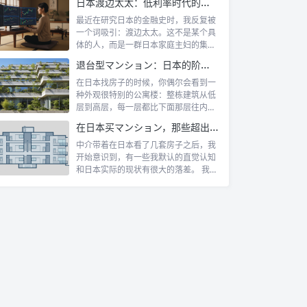
日本渡边太太：低利率时代的散户传奇
最近在研究日本的金融史时，我反复被
一个词吸引：渡边太太。这不是某个具
体的人，而是一群日本家庭主妇的集体
代号。她...
退台型マンション：日本的阶梯式露台公寓是什么
在日本找房子的时候，你偶尔会看到一
种外观很特别的公寓楼：整栋建筑从低
层到高层，每一层都比下面那层往内缩
一截，像...
在日本买マンション，那些超出认知的所有权规则
中介带着在日本看了几套房子之后，我
开始意识到，有一些我默认的直觉认知
和日本实际的现状有很大的落差。 我自
己第一...