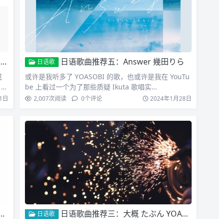
统
日语歌曲推荐五：Answer 幾田りら
日语歌
或
或许是我听多了 YOASOBI 的歌，也或许是我在 YouTu
N
be 上看过一个为了那些质疑 Ikuta 歌唱实…
1日
2,007
次阅读
0
个评论
2024年1月28日
日语歌曲推荐三：大概 たぶん YOASOBI
日语歌