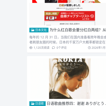
为什么红白歌会要分红白两组？从源平合战说起的日本国民传
日本文化
每年的 12 月 31 日，当我们在国内准备看跨年晚会
者刷朋友圈的时候，日本的千家万户大概率都锁定在 
HK…
1,120
次阅读
0
个评论
2026年1月
日语歌曲推荐四：谢谢 ありがとう KOKIA
日语歌