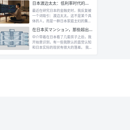
日本渡边太太：低利率时代的散户传奇
最近在研究日本的金融史时，我反复被
一个词吸引：渡边太太。这不是某个具
体的人，而是一群日本家庭主妇的集体
代号。她...
在日本买マンション，那些超出认知的所有权规则
中介带着在日本看了几套房子之后，我
开始意识到，有一些我默认的直觉认知
和日本实际的现状有很大的落差。 我自
己第一...