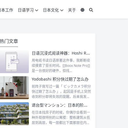
日本工作
日语学习
日本文化
关于
热门文章
日语沉浸式阅读神器：Hoshi Reader Android 与 Chimahon
用电纸书读日语原著这件事，我断断续
续摸索了挺长时间。[[Boox Note Pro]]
是一台很好的硬件，但找...
Yodobashi 积分快过期了怎么办
前阵子我写过一篇「 ビックカメラ积分
快过期了怎么办 」，起因是手机上突然
收到积分即将失效的提醒。后来我发
现，这...
退台型マンション：日本的阶梯式露台公寓是什么
在日本找房子的时候，你偶尔会看到一
种外观很特别的公寓楼：整栋建筑从低
层到高层，每一层都比下面那层往内缩
一截，像...