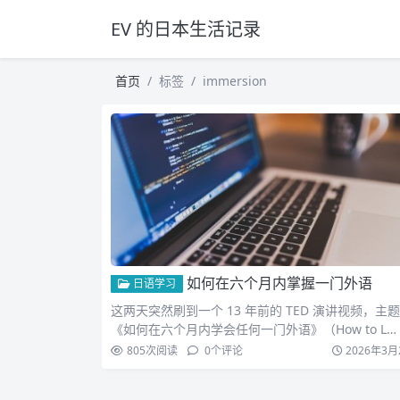
EV 的日本生活记录
首页
标签
immersion
如何在六个月内掌握一门外语
日语学习
这两天突然刷到一个 13 年前的 TED 演讲视频，主
《如何在六个月内学会任何一门外语》（How to L…
805
次阅读
0
个评论
2026年3月