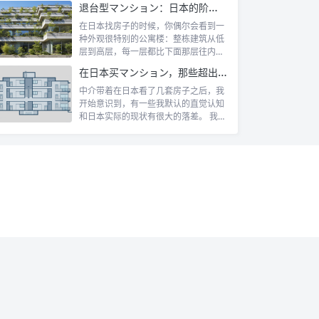
退台型マンション：日本的阶梯式露台公寓是什么
在日本找房子的时候，你偶尔会看到一
种外观很特别的公寓楼：整栋建筑从低
层到高层，每一层都比下面那层往内缩
一截，像...
在日本买マンション，那些超出认知的所有权规则
中介带着在日本看了几套房子之后，我
开始意识到，有一些我默认的直觉认知
和日本实际的现状有很大的落差。 我自
己第一...