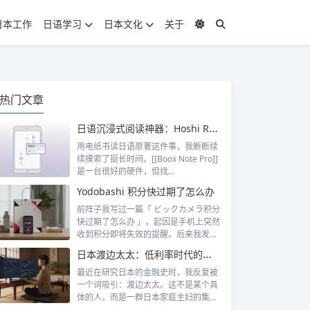
日本工作
日语学习
日本文化
关于
热门文章
日语沉浸式阅读神器：Hoshi Reader Android 与 Chimahon
用电纸书读日语原著这件事，我断断续
续摸索了挺长时间。[[Boox Note Pro]]
是一台很好的硬件，但找...
Yodobashi 积分快过期了怎么办
前阵子我写过一篇「 ビックカメラ积分
快过期了怎么办 」，起因是手机上突然
收到积分即将失效的提醒。后来我发
现，这...
日本渡边太太：低利率时代的散户传奇
最近在研究日本的金融史时，我反复被
一个词吸引：渡边太太。这不是某个具
体的人，而是一群日本家庭主妇的集体
代号。她...