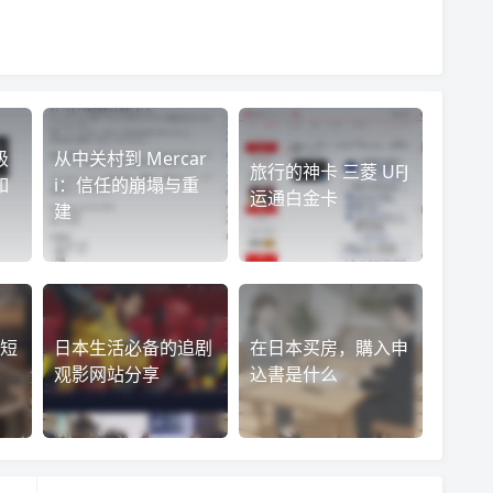
级
从中关村到 Mercar
旅行的神卡 三菱 UFJ
如
i：信任的崩塌与重
运通白金卡
建
短
日本生活必备的追剧
在日本买房，購入申
观影网站分享
込書是什么