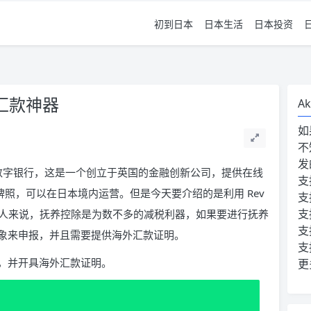
初到日本
日本生活
日本投资
除汇款神器
Ak
如
不
发
数字银行，这是一个创立于英国的金融创新公司，提供在线
支
照，可以在日本境内运营。但是今天要介绍的是利用 Rev
支
支
的华人来说，抚养控除是为数不多的减税利器，如果要进行抚养
支
象来申报，并且需要提供海外汇款证明。
支
汇款，并开具海外汇款证明。
更