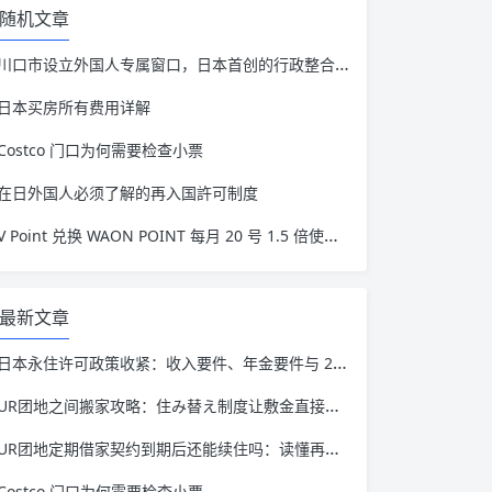
随机文章
川口市设立外国人专属窗口，日本首创的行政整合模式
日本买房所有费用详解
Costco 门口为何需要检查小票
在日外国人必须了解的再入国許可制度
V Point 兑换 WAON POINT 每月 20 号 1.5 倍使用攻略
最新文章
日本永住许可政策收紧：收入要件、年金要件与 20 万日元手续费全解读
UR团地之间搬家攻略：住み替え制度让敷金直接转移
UR团地定期借家契约到期后还能续住吗：读懂再契约这件事
Costco 门口为何需要检查小票