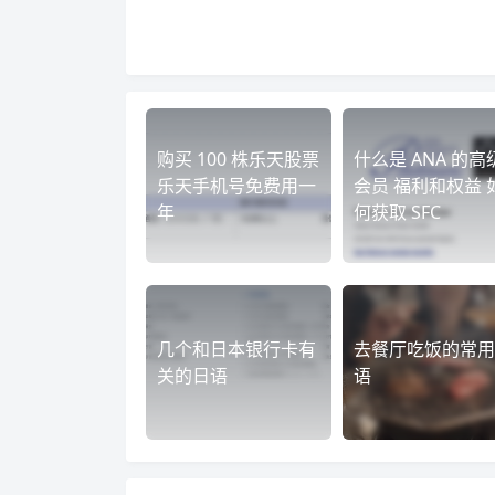
购买 100 株乐天股票
什么是 ANA 的高
乐天手机号免费用一
会员 福利和权益 
年
何获取 SFC
几个和日本银行卡有
去餐厅吃饭的常用
关的日语
语