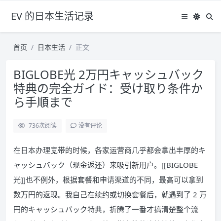
EV 的日本生活记录
首页
日本生活
正文
BIGLOBE光 2万円キャッシュバック
特典の完全ガイド：受け取り条件か
ら手順まで
736
次阅读
没有评论
在日本办理宽带的时候，各家运营商几乎都会拿出丰厚的キ
ャッシュバック（现金返还）来吸引新用户。[[BIGLOBE
光]]也不例外，根据套餐和申请渠道的不同，最高可以拿到
数万円的返现。我自己在续约或切换套餐后，就遇到了 2 万
円的キャッシュバック特典，折腾了一番才搞清楚整个流