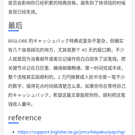
是否会影响你已经积累的特典资格，避免到了快领钱的时候
发现已经失效。
最后
BIGLOBE 的キャッシュバック特典说复杂不复杂，但确实
有几个容易踩坑的地方，尤其是那个 45 天的窗口期，不少
人就是因为没看邮件或者忘记操作而白白损失了这笔钱。把
关键节点记在日历里、确保邮箱畅通、第一时间完成手续，
整个流程其实挺顺利的。2 万円换算成人民币也是一笔不小
的数字，值得花点时间搞清楚怎么拿。如果你也在等待自己
的キャッシュバック，希望这篇文章能帮到你，顺利把这笔
钱收入囊中。
reference
https://support.biglobe.ne.jp/jimu/keiyaku/paychg/