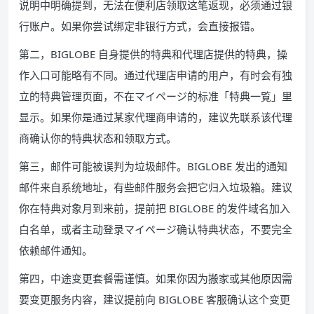
说明中明确提到，无法在便利店领取这笔返现，必须通过银
行账户。如果你尝试绑定非银行方式，会直接报错。
第二，BIGLOBE 自身提供的特典和代理店提供的特典，操
作入口可能略有不同。通过代理店申请的用户，有时会有独
立的特典管理页面，不在マイページ的标准「特典一覧」里
显示。如果你是通过某家代理商申请的，建议先联系该代理
商确认你的特典状态和领取方式。
第三，邮件可能被误判为垃圾邮件。BIGLOBE 发出的通知
邮件来自系统地址，有些邮件服务会把它归入垃圾箱。建议
你在特典对象月到来前，提前把 BIGLOBE 的发件域名加入
白名单，或者主动登录マイページ确认特典状态，不要完全
依赖邮件通知。
第四，中途变更套餐需谨慎。如果你因为搬家或其他原因需
要变更服务内容，建议提前向 BIGLOBE 客服确认这个变更