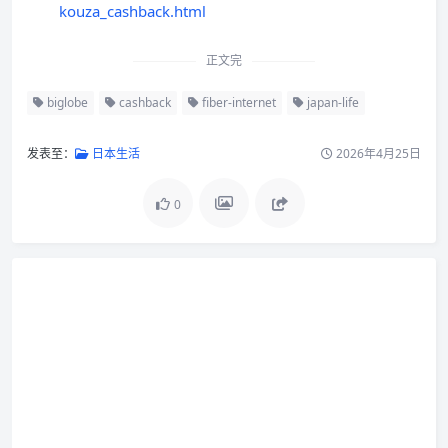
kouza_cashback.html
正文完
biglobe
cashback
fiber-internet
japan-life
发表至：
日本生活
2026年4月25日
0