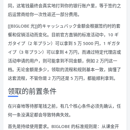
同，这笔钱最终会真实地打到你的银行账户里，等于签约之
后运营商给你一次性返还一部分费用。
[[BIGLOBE 光]]的キャッシュバック金额会根据签约时的套
餐和促销活动而变化。目前官方直销的标准活动中，10 ギ
ガタイプ（2 年プラン）可以拿到 5 万 5000 円，1 ギガタ
イプ（3 年プラン）可以拿到 4 万円，而通过特定代理店或
活动申请的用户，则可能拿到不同金额，例如 2 万円这一
档。无论金额是多少，领取的流程和规则基本一致，搞懂了
这套流程，不管你是 2 万円还是 5 万円，都能顺利拿到。
领取的前置条件
在兴奋地等待那笔钱之前，有几个核心条件必须先确认，任
何一条没满足都会导致特典失效。
首先是持续使用要求。BIGLOBE 的标准规则是：从课金开