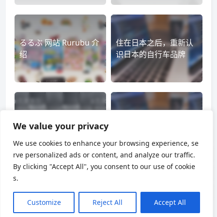
什么是キャッシュバック特典
るるぶ 网站 Rurubu 介
住在日本之后，重新认
领取的前置条件
绍
识日本的自行车品牌
一步一步领取流程
容易踩坑的注意事项
最后
Yodobashi「2026年 夢
境外 ATM 免费取现银行
We value your privacy
のお年玉箱」追加抽选
reference
卡整理
开启
We use cookies to enhance your browsing experience, se
rve personalized ads or content, and analyze our traffic.
By clicking "Accept All", you consent to our use of cookie
s.
如何使用和兑换 ANA 里
日语中与信用卡相关的
Customize
Reject All
Accept All
程 奖励机票 升舱 积分
几个词汇
Chinese
转移