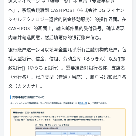
进入マイページ →「特典一覧」→ 点击「受取手続き
へ」，系统会跳转到 CASH POST（株式会社 DG フィナン
シャルテクノロジー运营的资金移动服务）的操作界面。在
CASH POST 的画面上，输入邮件里的受付番号，确认返现
内容并勾选同意，然后填写你的银行账户信息。
银行账户这一步可以填写全国几乎所有金融机构的账户，包
括大型银行、信金、信组、劳动金库（ろうきん）以及[[邮
政银行]]（ゆうちょ銀行）。需要准备好银行名称、支店名
（分行名）、账户类型（普通 / 当座）、账户号码和账户名
义（カタカナ）。