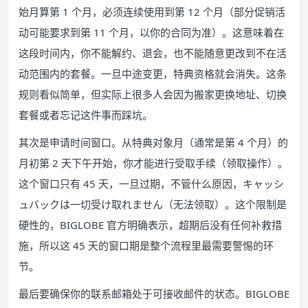
始月算第 1 个月，必须连续使用到第 12 个月（部分促销活
动可能要求到第 11 个月，以你的合同为准）。这意味着在
这段时间内，你不能解约、退会，也不能随意更改到不在活
动范围内的套餐。一旦中途变更，特典资格就会消失。这条
规则看似简单，但实际上很多人会因为搬家更换地址、切换
套餐或者忘记这件事而踩坑。
其次是申请时间窗口。从特典对象月（通常是第 4 个月）的
月初第 2 天下午开始，你才能进行受取手续（领取操作）。
这个窗口只有 45 天，一旦过期，不管什么原因，キャッシ
ュバックは一切受け取れません（无法领取）。这个限制是
硬性的，BIGLOBE 官方明确表示，超期后没有任何补救措
施，所以这 45 天的窗口期是整个流程里最需要警惕的环
节。
最后要确保你的联系邮箱处于可接收邮件的状态。BIGLOBE