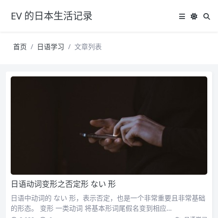
EV 的日本生活记录
首页
日语学习
文章列表
日语动词变形之否定形 ない 形
日语中动词的 ない 形，表示否定，也是一个非常重要且非常基础
的形态。 变形 一类动词 将基本形词尾假名变到相应…