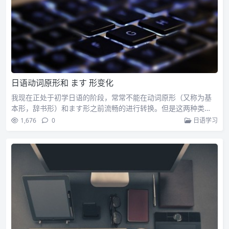
日语动词原形和 ます 形变化
我现在正处于初学日语的阶段，常常不能在动词原形（又称为基
本形，辞书形）和ます形之前流畅的进行转换。但是这两种类…
1,676
0
日语学习