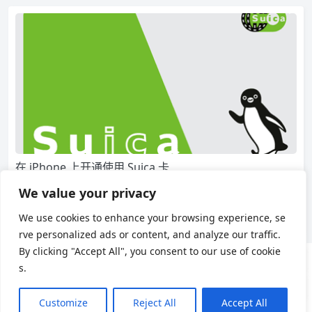
在 iPhone 上开通使用 Suica 卡
2023 年因为芯片短缺，所以日本境内的地铁站都停止销售实体的
We value your privacy
Suica 卡片，但是在日本生活 Suica …
We use cookies to enhance your browsing experience, se
6,720
0
日本生活
rve personalized ads or content, and analyze our traffic.
By clicking "Accept All", you consent to our use of cookie
s.
用户协议
隐私政策
Customize
Reject All
Accept All
Theme by
Puock