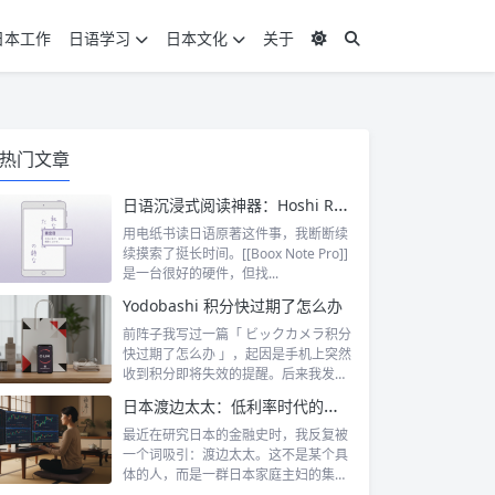
日本工作
日语学习
日本文化
关于
热门文章
日语沉浸式阅读神器：Hoshi Reader Android 与 Chimahon
用电纸书读日语原著这件事，我断断续
续摸索了挺长时间。[[Boox Note Pro]]
是一台很好的硬件，但找...
Yodobashi 积分快过期了怎么办
前阵子我写过一篇「 ビックカメラ积分
快过期了怎么办 」，起因是手机上突然
收到积分即将失效的提醒。后来我发
现，这...
日本渡边太太：低利率时代的散户传奇
最近在研究日本的金融史时，我反复被
一个词吸引：渡边太太。这不是某个具
体的人，而是一群日本家庭主妇的集体
代号。她...