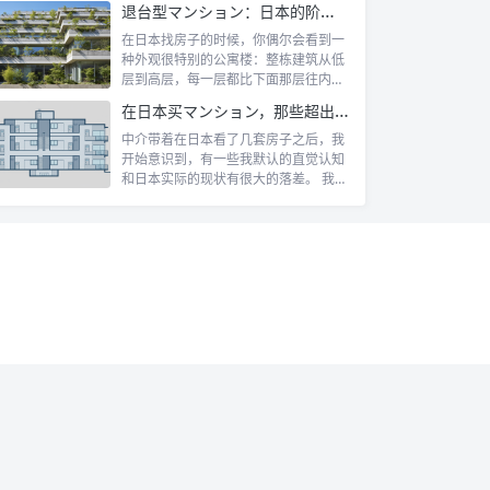
退台型マンション：日本的阶梯式露台公寓是什么
在日本找房子的时候，你偶尔会看到一
种外观很特别的公寓楼：整栋建筑从低
层到高层，每一层都比下面那层往内缩
一截，像...
在日本买マンション，那些超出认知的所有权规则
中介带着在日本看了几套房子之后，我
开始意识到，有一些我默认的直觉认知
和日本实际的现状有很大的落差。 我自
己第一...