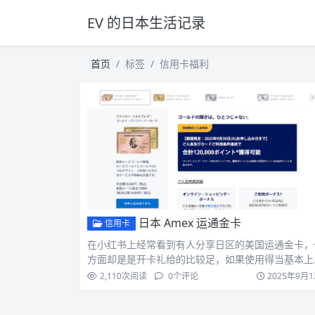
EV 的日本生活记录
首页
标签
信用卡福利
日本 Amex 运通金卡
信用卡
在小红书上经常看到有人分享日区的美国运通金卡，
方面却是是开卡礼给的比较足，如果使用得当基本上
兑换 4 趟中…
2,110
次阅读
0
个评论
2025年9月1