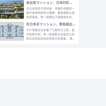
退台型マンション：日本的阶梯式露台公寓是什么
在日本找房子的时候，你偶尔会看到一
种外观很特别的公寓楼：整栋建筑从低
层到高层，每一层都比下面那层往内缩
一截，像...
在日本买マンション，那些超出认知的所有权规则
中介带着在日本看了几套房子之后，我
开始意识到，有一些我默认的直觉认知
和日本实际的现状有很大的落差。 我自
己第一...