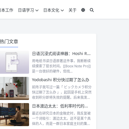
日本工作
日语学习
日本文化
关于
热门文章
日语沉浸式阅读神器：Hoshi Reader Android 与 Chimahon
用电纸书读日语原著这件事，我断断续
续摸索了挺长时间。[[Boox Note Pro]]
是一台很好的硬件，但找...
Yodobashi 积分快过期了怎么办
前阵子我写过一篇「 ビックカメラ积分
快过期了怎么办 」，起因是手机上突然
收到积分即将失效的提醒。后来我发
现，这...
日本渡边太太：低利率时代的散户传奇
最近在研究日本的金融史时，我反复被
一个词吸引：渡边太太。这不是某个具
体的人，而是一群日本家庭主妇的集体
代号。她...