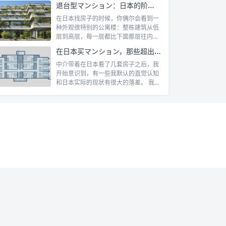
退台型マンション：日本的阶梯式露台公寓是什么
在日本找房子的时候，你偶尔会看到一
种外观很特别的公寓楼：整栋建筑从低
层到高层，每一层都比下面那层往内缩
一截，像...
在日本买マンション，那些超出认知的所有权规则
中介带着在日本看了几套房子之后，我
开始意识到，有一些我默认的直觉认知
和日本实际的现状有很大的落差。 我自
己第一...