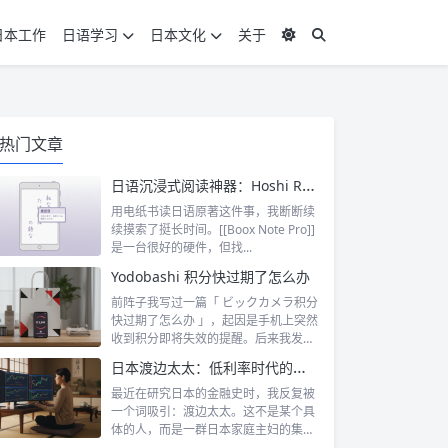
日本工作
日语学习
日本文化
关于
热门文章
日语沉浸式阅读神器：Hoshi Reader Android 与 Chimahon
用电纸书读日语原著这件事，我断断续
续摸索了挺长时间。[[Boox Note Pro]]
是一台很好的硬件，但找...
Yodobashi 积分快过期了怎么办
前阵子我写过一篇「 ビックカメラ积分
快过期了怎么办 」，起因是手机上突然
收到积分即将失效的提醒。后来我发
现，这...
日本渡边太太：低利率时代的散户传奇
最近在研究日本的金融史时，我反复被
一个词吸引：渡边太太。这不是某个具
体的人，而是一群日本家庭主妇的集体
代号。她...