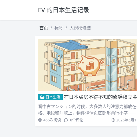
EV 的日本生活记录
首页
标签
大規模修繕
在日本买房不得不知的修繕積立
日本生活
看中古マンション的时候，大多数人的注意力都放在
格、地段和间取上，物件详情页底部那两行小字——
理費和修繕積立…
456
次阅读
0
个评论
2026年5月1