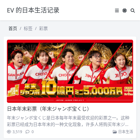
EV 的日本生活记录
首页
标签
彩票
日本年末彩票（年末ジャンボ宝くじ）
年末ジャンボ宝くじ是日本每年年末最受欢迎的彩票之一。这种
彩票已经成为日本年末的一种文化现象，许多人将购买年末ジ…
3,519
0
日本生活