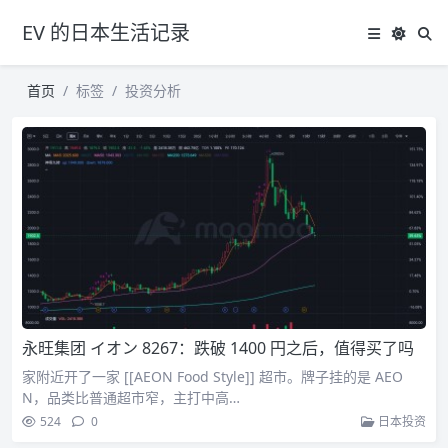
EV 的日本生活记录
首页
标签
投资分析
永旺集团 イオン 8267：跌破 1400 円之后，值得买了吗
家附近开了一家 [[AEON Food Style]] 超市。牌子挂的是 AEO
N，品类比普通超市窄，主打中高…
524
0
日本投资