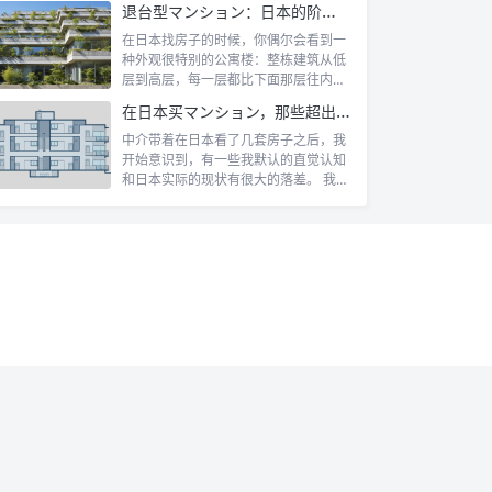
退台型マンション：日本的阶梯式露台公寓是什么
在日本找房子的时候，你偶尔会看到一
种外观很特别的公寓楼：整栋建筑从低
层到高层，每一层都比下面那层往内缩
一截，像...
在日本买マンション，那些超出认知的所有权规则
中介带着在日本看了几套房子之后，我
开始意识到，有一些我默认的直觉认知
和日本实际的现状有很大的落差。 我自
己第一...