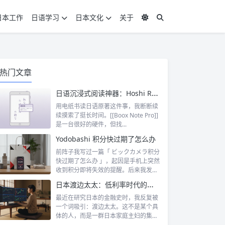
日本工作
日语学习
日本文化
关于
热门文章
日语沉浸式阅读神器：Hoshi Reader Android 与 Chimahon
用电纸书读日语原著这件事，我断断续
续摸索了挺长时间。[[Boox Note Pro]]
是一台很好的硬件，但找...
Yodobashi 积分快过期了怎么办
前阵子我写过一篇「 ビックカメラ积分
快过期了怎么办 」，起因是手机上突然
收到积分即将失效的提醒。后来我发
现，这...
日本渡边太太：低利率时代的散户传奇
最近在研究日本的金融史时，我反复被
一个词吸引：渡边太太。这不是某个具
体的人，而是一群日本家庭主妇的集体
代号。她...