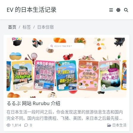
EV 的日本生活记录
首页
标签
日本住宿
るるぶ 网站 Rurubu 介绍
在日本生活一段时间之后，你会发现这里的旅游信息生态和国内
完全不同。国内出行靠携程、飞猪、美团，来日本之后最先接…
1,814
0
日本生活