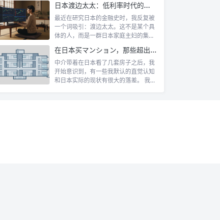
日本渡边太太：低利率时代的散户传奇
最近在研究日本的金融史时，我反复被
一个词吸引：渡边太太。这不是某个具
体的人，而是一群日本家庭主妇的集体
代号。她...
在日本买マンション，那些超出认知的所有权规则
中介带着在日本看了几套房子之后，我
开始意识到，有一些我默认的直觉认知
和日本实际的现状有很大的落差。 我自
己第一...