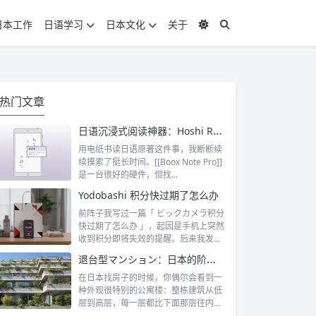
日本工作
日语学习
日本文化
关于
热门文章
日语沉浸式阅读神器：Hoshi Reader Android 与 Chimahon
用电纸书读日语原著这件事，我断断续
续摸索了挺长时间。[[Boox Note Pro]]
是一台很好的硬件，但找...
Yodobashi 积分快过期了怎么办
前阵子我写过一篇「 ビックカメラ积分
快过期了怎么办 」，起因是手机上突然
收到积分即将失效的提醒。后来我发
现，这...
退台型マンション：日本的阶梯式露台公寓是什么
在日本找房子的时候，你偶尔会看到一
种外观很特别的公寓楼：整栋建筑从低
层到高层，每一层都比下面那层往内缩
一截，像...