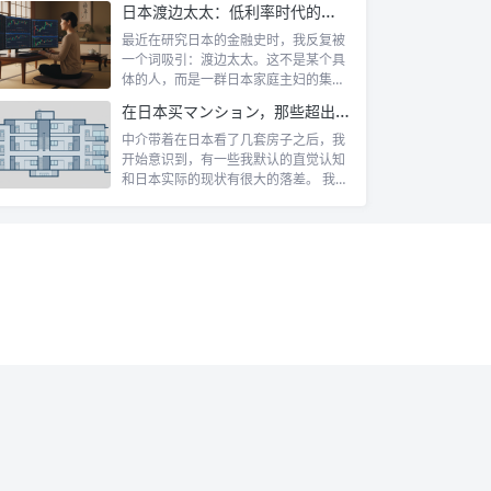
日本渡边太太：低利率时代的散户传奇
最近在研究日本的金融史时，我反复被
一个词吸引：渡边太太。这不是某个具
体的人，而是一群日本家庭主妇的集体
代号。她...
在日本买マンション，那些超出认知的所有权规则
中介带着在日本看了几套房子之后，我
开始意识到，有一些我默认的直觉认知
和日本实际的现状有很大的落差。 我自
己第一...