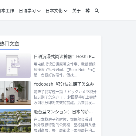
日本工作
日语学习
日本文化
关于
热门文章
日语沉浸式阅读神器：Hoshi Reader Android 与 Chimahon
用电纸书读日语原著这件事，我断断续
续摸索了挺长时间。[[Boox Note Pro]]
是一台很好的硬件，但找...
Yodobashi 积分快过期了怎么办
前阵子我写过一篇「 ビックカメラ积分
快过期了怎么办 」，起因是手机上突然
收到积分即将失效的提醒。后来我发
现，这...
退台型マンション：日本的阶梯式露台公寓是什么
在日本找房子的时候，你偶尔会看到一
种外观很特别的公寓楼：整栋建筑从低
层到高层，每一层都比下面那层往内缩
一截，像...