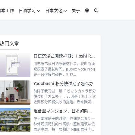
日本工作
日语学习
日本文化
关于
热门文章
日语沉浸式阅读神器：Hoshi Reader Android 与 Chimahon
用电纸书读日语原著这件事，我断断续
续摸索了挺长时间。[[Boox Note Pro]]
是一台很好的硬件，但找...
Yodobashi 积分快过期了怎么办
前阵子我写过一篇「 ビックカメラ积分
快过期了怎么办 」，起因是手机上突然
收到积分即将失效的提醒。后来我发
现，这...
退台型マンション：日本的阶梯式露台公寓是什么
在日本找房子的时候，你偶尔会看到一
种外观很特别的公寓楼：整栋建筑从低
层到高层，每一层都比下面那层往内缩
一截，像...