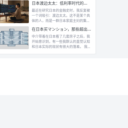
日本渡边太太：低利率时代的散户传奇
最近在研究日本的金融史时，我反复被
一个词吸引：渡边太太。这不是某个具
体的人，而是一群日本家庭主妇的集体
代号。她...
在日本买マンション，那些超出认知的所有权规则
中介带着在日本看了几套房子之后，我
开始意识到，有一些我默认的直觉认知
和日本实际的现状有很大的落差。 我自
己第一...