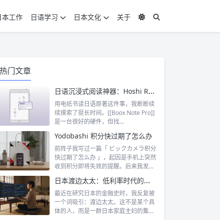
日本工作
日语学习
日本文化
关于
热门文章
日语沉浸式阅读神器：Hoshi Reader Android 与 Chimahon
用电纸书读日语原著这件事，我断断续
续摸索了挺长时间。[[Boox Note Pro]]
是一台很好的硬件，但找...
Yodobashi 积分快过期了怎么办
前阵子我写过一篇「 ビックカメラ积分
快过期了怎么办 」，起因是手机上突然
收到积分即将失效的提醒。后来我发
现，这...
日本渡边太太：低利率时代的散户传奇
最近在研究日本的金融史时，我反复被
一个词吸引：渡边太太。这不是某个具
体的人，而是一群日本家庭主妇的集体
代号。她...