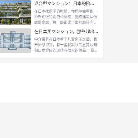
退台型マンション：日本的阶梯式露台公寓是什么
在日本找房子的时候，你偶尔会看到一
种外观很特别的公寓楼：整栋建筑从低
层到高层，每一层都比下面那层往内缩
一截，像...
在日本买マンション，那些超出认知的所有权规则
中介带着在日本看了几套房子之后，我
开始意识到，有一些我默认的直觉认知
和日本实际的现状有很大的落差。 我自
己第一...