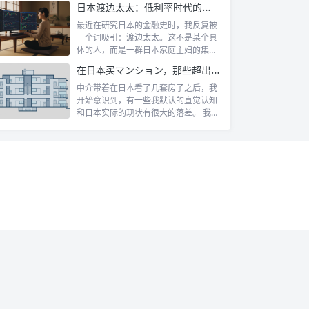
日本渡边太太：低利率时代的散户传奇
最近在研究日本的金融史时，我反复被
一个词吸引：渡边太太。这不是某个具
体的人，而是一群日本家庭主妇的集体
代号。她...
在日本买マンション，那些超出认知的所有权规则
中介带着在日本看了几套房子之后，我
开始意识到，有一些我默认的直觉认知
和日本实际的现状有很大的落差。 我自
己第一...