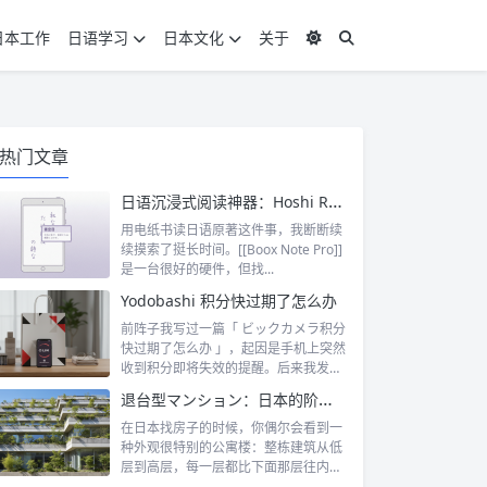
日本工作
日语学习
日本文化
关于
热门文章
日语沉浸式阅读神器：Hoshi Reader Android 与 Chimahon
用电纸书读日语原著这件事，我断断续
续摸索了挺长时间。[[Boox Note Pro]]
是一台很好的硬件，但找...
Yodobashi 积分快过期了怎么办
前阵子我写过一篇「 ビックカメラ积分
快过期了怎么办 」，起因是手机上突然
收到积分即将失效的提醒。后来我发
现，这...
退台型マンション：日本的阶梯式露台公寓是什么
在日本找房子的时候，你偶尔会看到一
种外观很特别的公寓楼：整栋建筑从低
层到高层，每一层都比下面那层往内缩
一截，像...