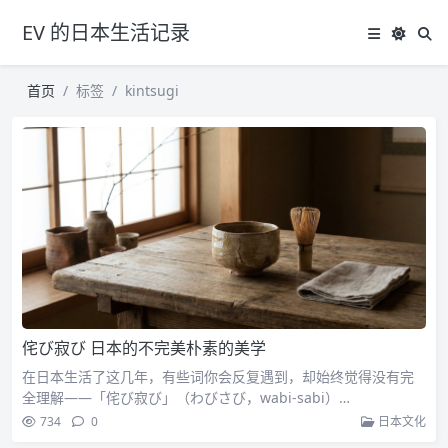
EV 的日本生活记录
首页
标签
kintsugi
侘び寂び 日本的不完美朴素的美学
在日本生活了这几年，有些词你会反复遇到，却始终觉得没有完
全理解——「侘び寂び」（わびさび，wabi-sabi）…
734
0
日本文化