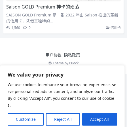
Saison GOLD Premium 神卡的殒落
SAISON GOLD Premium 是一张 2022 年由 Saison 推出的革新
的信用卡，凭借其独特的…
1,560
0
信用卡
用户协议
隐私政策
Theme by
Puock
We value your privacy
We use cookies to enhance your browsing experience, se
rve personalized ads or content, and analyze our traffic.
By clicking "Accept All", you consent to our use of cookie
s.
Customize
Reject All
Accept All
Chinese