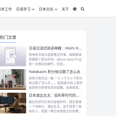
日本工作
日语学习
日本文化
关于
热门文章
日语沉浸式阅读神器：Hoshi Reader Android 与 Chimahon
用电纸书读日语原著这件事，我断断续
续摸索了挺长时间。[[Boox Note Pro]]
是一台很好的硬件，但找...
Yodobashi 积分快过期了怎么办
前阵子我写过一篇「 ビックカメラ积分
快过期了怎么办 」，起因是手机上突然
收到积分即将失效的提醒。后来我发
现，这...
日本渡边太太：低利率时代的散户传奇
最近在研究日本的金融史时，我反复被
一个词吸引：渡边太太。这不是某个具
体的人，而是一群日本家庭主妇的集体
代号。她...