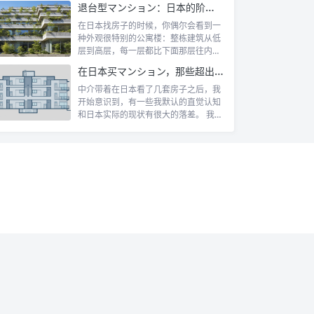
退台型マンション：日本的阶梯式露台公寓是什么
在日本找房子的时候，你偶尔会看到一
种外观很特别的公寓楼：整栋建筑从低
层到高层，每一层都比下面那层往内缩
一截，像...
在日本买マンション，那些超出认知的所有权规则
中介带着在日本看了几套房子之后，我
开始意识到，有一些我默认的直觉认知
和日本实际的现状有很大的落差。 我自
己第一...