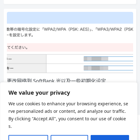
更改网络到 SoftBank 光以及一些初期化设定
4 月初去了趟 Bic Camera 把自己家里的网络从 Au 光（KDDI BI
We value your privacy
GLOBE) 更换成了 So…
We use cookies to enhance your browsing experience, se
3,555
2
日本生活
rve personalized ads or content, and analyze our traffic.
By clicking "Accept All", you consent to our use of cookie
s.
用户协议
隐私政策