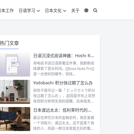
日本工作
日语学习
日本文化
关于
热门文章
日语沉浸式阅读神器：Hoshi Reader Android 与 Chimahon
用电纸书读日语原著这件事，我断断续
续摸索了挺长时间。[[Boox Note Pro]]
是一台很好的硬件，但找...
Yodobashi 积分快过期了怎么办
前阵子我写过一篇「 ビックカメラ积分
快过期了怎么办 」，起因是手机上突然
收到积分即将失效的提醒。后来我发
现，这...
日本渡边太太：低利率时代的散户传奇
最近在研究日本的金融史时，我反复被
一个词吸引：渡边太太。这不是某个具
体的人，而是一群日本家庭主妇的集体
代号。她...