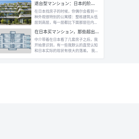
退台型マンション：日本的阶梯式露台公寓是什么
在日本找房子的时候，你偶尔会看到一
种外观很特别的公寓楼：整栋建筑从低
层到高层，每一层都比下面那层往内缩
一截，像...
在日本买マンション，那些超出认知的所有权规则
中介带着在日本看了几套房子之后，我
开始意识到，有一些我默认的直觉认知
和日本实际的现状有很大的落差。 我自
己第一...