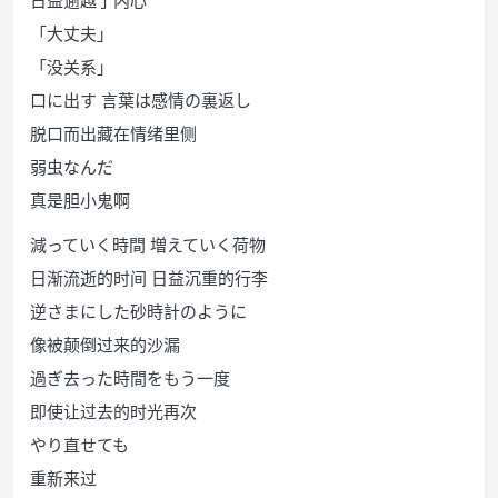
日益逾越了内心
「大丈夫」
「没关系」
口に出す 言葉は感情の裏返し
脱口而出藏在情绪里侧
弱虫なんだ
真是胆小鬼啊
減っていく時間 増えていく荷物
日渐流逝的时间 日益沉重的行李
逆さまにした砂時計のように
像被颠倒过来的沙漏
過ぎ去った時間をもう一度
即使让过去的时光再次
やり直せても
重新来过