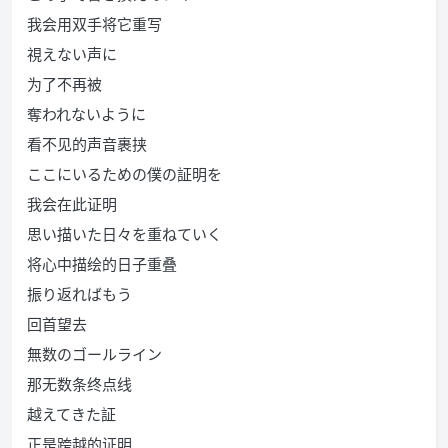
我会用双手将它重写
視えない声に
为了不再被
奪われないように
看不见的声音裹挟
ここにいるための僕の証明を
我会在此证明
思い描いた日々を重ねていく
将心中描绘的日子重叠
振り返ればもう
回首望去
無数のゴールライン
那无数条终点线
越えてきた証
正是跨越的证明