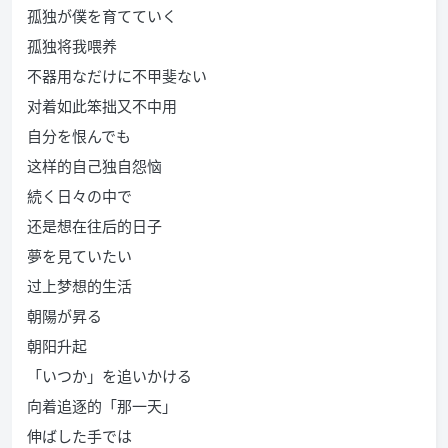
孤独が僕を育てていく
孤独将我喂养
不器用なだけに不甲斐ない
对着如此笨拙又不中用
自分を恨んでも
这样的自己独自怨恼
続く日々の中で
还是想在往后的日子
夢を見ていたい
过上梦想的生活
朝陽が昇る
朝阳升起
「いつか」を追いかける
向着追逐的「那一天」
伸ばした手では