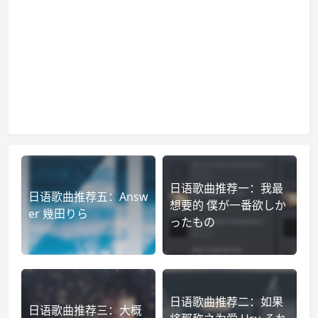
日语歌曲推荐一：我最
日语歌曲推荐五：Answ
想要的 僕が一番欲しか
er 幾田りら
ったもの
日语歌曲推荐二：如果
日语歌曲推荐三：大概