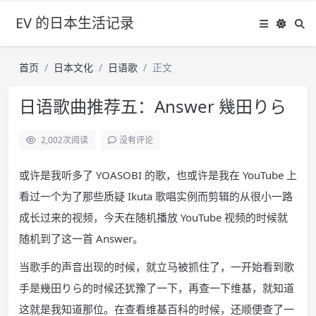
EV 的日本生活记录
首页
日本文化
日语歌
正文
日语歌曲推荐五：Answer 幾田りら
2,002
次阅读
没有评论
或许是我听多了 YOASOBI 的歌，也或许是我在 YouTube 上
看过一个为了那些质疑 Ikuta 歌唱实例而剪辑的从很小一路
成长过来的视频，今天在随机播放 YouTube 视频的时候就
随机到了这一首 Answer。
当歌手的声音出现的时候，就立马被抓住了，一开始看到歌
手是幾田りら的时候还犹豫了一下，再查一下维基，就知道
这就是我知道那位。在查看维基百科的时候，还顺便查了一