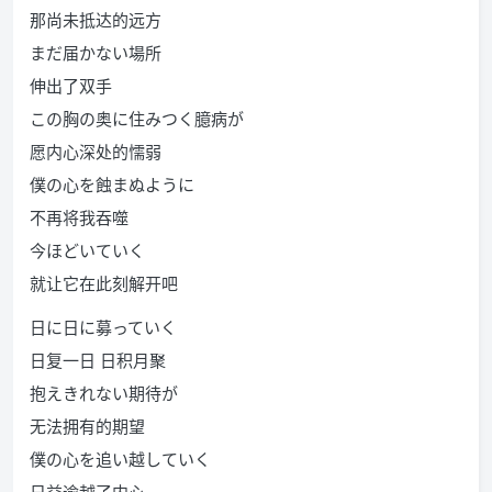
那尚未抵达的远方
まだ届かない場所
伸出了双手
この胸の奥に住みつく臆病が
愿内心深处的懦弱
僕の心を蝕まぬように
不再将我吞噬
今ほどいていく
就让它在此刻解开吧
日に日に募っていく
日复一日 日积月聚
抱えきれない期待が
无法拥有的期望
僕の心を追い越していく