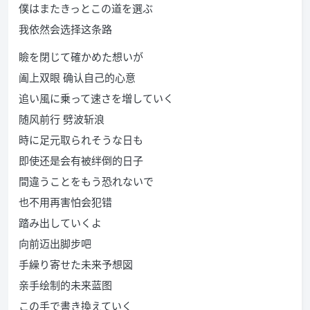
僕はまたきっとこの道を選ぶ
我依然会选择这条路
瞼を閉じて確かめた想いが
阖上双眼 确认自己的心意
追い風に乗って速さを増していく
随风前行 劈波斩浪
時に足元取られそうな日も
即使还是会有被绊倒的日子
間違うことをもう恐れないで
也不用再害怕会犯错
踏み出していくよ
向前迈出脚步吧
手繰り寄せた未来予想図
亲手绘制的未来蓝图
この手で書き換えていく