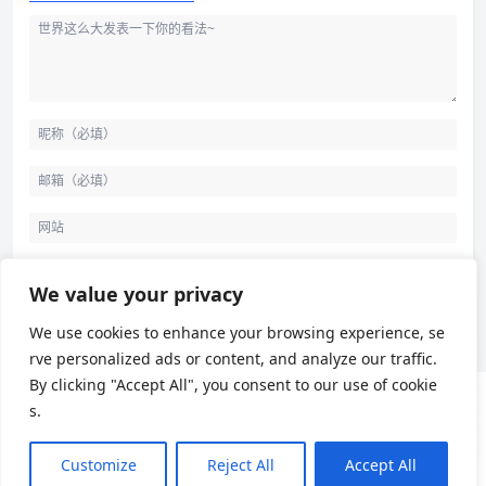
背景
发布评论
We value your privacy
歌词
We use cookies to enhance your browsing experience, se
rve personalized ads or content, and analyze our traffic.
By clicking "Accept All", you consent to our use of cookie
s.
用户协议
隐私政策
Customize
Reject All
Accept All
Theme by
Puock
Chinese