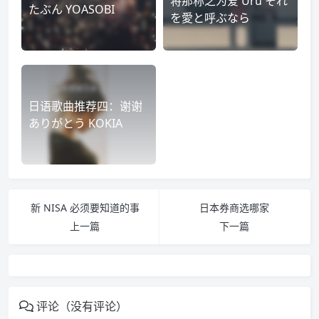
将那称之为爱 Uru それ
たぶん YOASOBI
を愛と呼ぶなら
日语歌曲推荐四：谢谢
ありがとう KOKIA
新 NISA 必须要知道的事
日本券商选哪家
上一篇
下一篇
评论（没有评论）