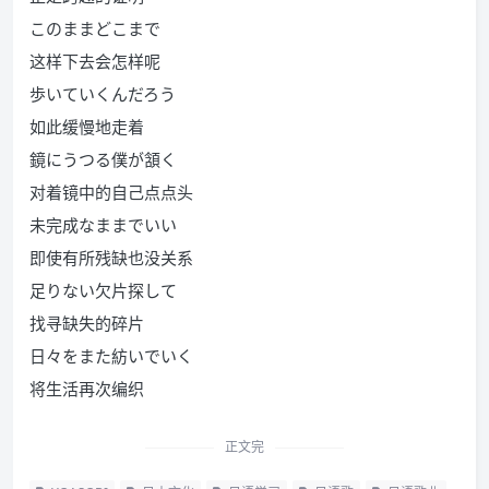
このままどこまで
这样下去会怎样呢
歩いていくんだろう
如此缓慢地走着
鏡にうつる僕が頷く
对着镜中的自己点点头
未完成なままでいい
即使有所残缺也没关系
足りない欠片探して
找寻缺失的碎片
日々をまた紡いでいく
将生活再次编织
正文完