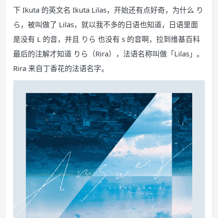
下 Ikuta 的英文名 Ikuta Lilas，开始还有点好奇，为什么 り
ら，被叫做了 Lilas，就以我不多的日语也知道，日语里面
是没有 L 的音，并且 りら 也没有 s 的音啊，拉到维基百科
最后的注解才知道 りら（Rira），法语名称叫做「Lilas」。
Rira 来自丁香花的法语名字。