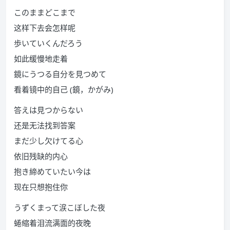
このままどこまで
这样下去会怎样呢
歩いていくんだろう
如此缓慢地走着
鏡にうつる自分を見つめて
看着镜中的自己 (鏡，かがみ)
答えは見つからない
还是无法找到答案
まだ少し欠けてる心
依旧残缺的内心
抱き締めていたい今は
现在只想抱住你
うずくまって涙こぼした夜
蜷缩着泪流满面的夜晚