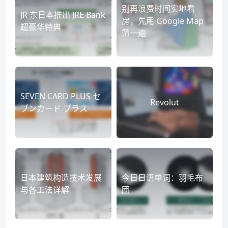
别再浪费时间实地看
JR 东日本推出 JRE Bank
房，先用 Google Map
超豪华特典
筛一遍
SEVEN CARD PLUS セ
Revolut
ブンカード プラス
日本建筑构造技术发展
今日日语单词：羽毛布
与各工法详解
団