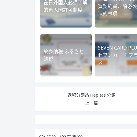
在日外国人必须了解
買契約書之前必须
的再入国許可制度
认的事项
SEVEN CARD PL
故乡纳税 ふるさと
セブンカード プ
納税
ス
返积分网站 Hapitas 介绍
上一篇