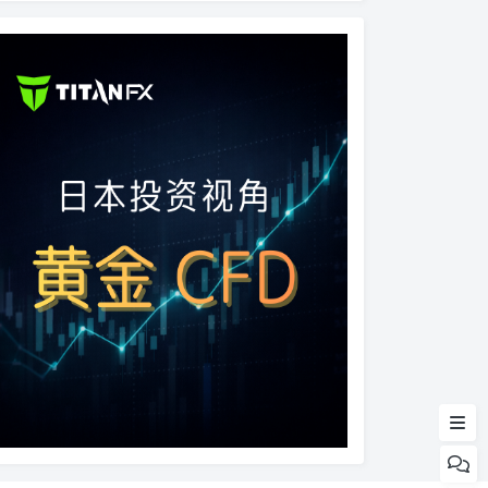
Mercari 煤炉
Rakuma 乐天 Fril
Yahoo！拍卖
PayPay Flea Market
大黑屋
Komehyo