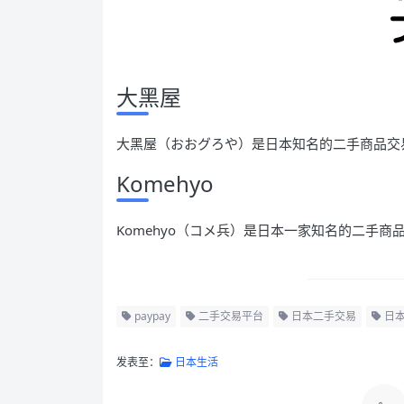
大黑屋
大黑屋（おおグろや）是日本知名的二手商品交
Komehyo
Komehyo（コメ兵）是日本一家知名的二手
paypay
二手交易平台
日本二手交易
日
发表至：
日本生活