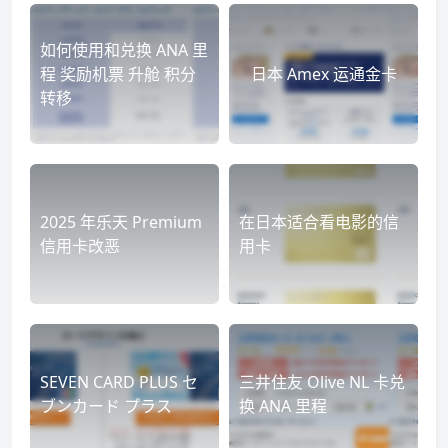
如何使用和兑换 ANA 里
程 奖励机票 升舱 积分
日本 Amex 运通金卡
转移
2025 年乐天 Premium
在日本适合看电影的信
信用卡改恶
用卡
SEVEN CARD PLUS セ
三井住友 Olive NL 卡兑
ブンカード プラス
换 ANA 里程