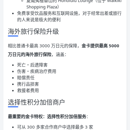
夏威夷檀香山的 Honolulu Lounge（位于 Waikiki
Shopping Plaza）
免费享受饮品服务和互联网设施，对于经常出差或旅行
的人来说是极大的便利
海外旅行保险升级
相比普通卡最高 3000 万日元的保障，
金卡提供最高 5000
万日元的海外旅行保险
，涵盖：
死亡・后遗障害
伤害・疾病治疗费用
賠償责任
携行品损害
救援者费用
选择性积分加倍商户
最重要的金卡特权：选择性积分加倍服务
：
可从 300 多家合作商户中选择最多 3 家