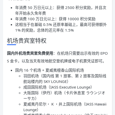
年消费 50 万日元以上：获得 2500 积分奖励，并且次
年开始永久免年费
年消费 100 万日元以上：获得 10000 积分奖励
这相当于在基础 0.5% 还原率基础上，最高可获得额外
1% 的奖励，总体的还元率在 1.5%
机场贵宾室特权
国内外机场贵宾室免费使用
：在机场只需要出示有效的 EPO
S 金卡，以及当天有效地航空登机牌或电子机票凭证即可。
国内 16 个机场 + 夏威夷檀香山国际机场
羽田机场（国内线 第 1 旅客、第 2 旅客及国际线
航站楼内的 SKY LOUNGE）
成田国际机场（IASS Executive Lounge）
大阪国际（伊丹）机场（卡片休息室 ラウンジオ
ーサカ）
夏威夷丹尼尔・ K ・井上国际机场（IASS Hawaii
Lounge）