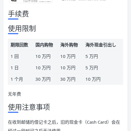
手续费
使用限制
期限回数
国内购物
海外购物
海外现金引出し
1 回
10 万円
10 万円
5 万円
1 日
10 万円
10 万円
5 万円
1 个月
30 万円
30 万円
10 万円
无年费
使用注意事项
在收到邮储的借记卡之后，旧的现金卡（Cash Card）会在
经过一段时间之后无法使用。