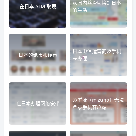
从国内丝滑切换到日本
在日本 ATM 取现
的生活
日本电信运营商及手机
日本的纸币和硬币
卡办理
みずほ（mizuho）无法
在日本办理网络宽带
登录手机客户端