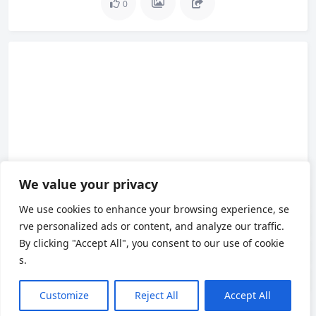
0
申请 My Number Card 的流程
到区役所领取卡片流程
We value your privacy
领取卡片后的 2 万积分奖励
We use cookies to enhance your browsing experience, se
rve personalized ads or content, and analyze our traffic.
By clicking "Accept All", you consent to our use of cookie
s.
Customize
Reject All
Accept All
Chinese