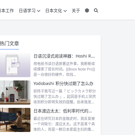
日本工作
日语学习
日本文化
关于
热门文章
日语沉浸式阅读神器：Hoshi Reader Android 与 Chimahon
用电纸书读日语原著这件事，我断断续
续摸索了挺长时间。[[Boox Note Pro]]
是一台很好的硬件，但找...
Yodobashi 积分快过期了怎么办
前阵子我写过一篇「 ビックカメラ积分
快过期了怎么办 」，起因是手机上突然
收到积分即将失效的提醒。后来我发
现，这...
日本渡边太太：低利率时代的散户传奇
最近在研究日本的金融史时，我反复被
一个词吸引：渡边太太。这不是某个具
体的人，而是一群日本家庭主妇的集体
代号。她...