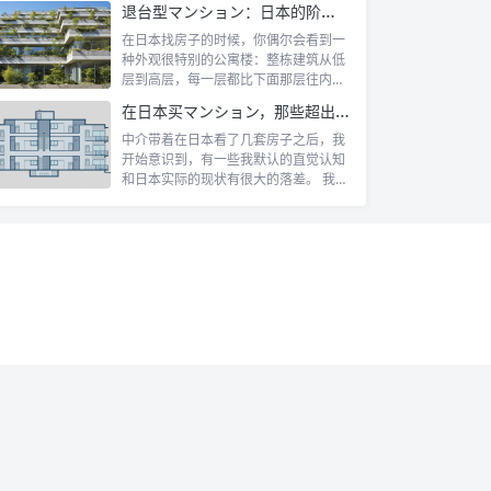
退台型マンション：日本的阶梯式露台公寓是什么
在日本找房子的时候，你偶尔会看到一
种外观很特别的公寓楼：整栋建筑从低
层到高层，每一层都比下面那层往内缩
一截，像...
在日本买マンション，那些超出认知的所有权规则
中介带着在日本看了几套房子之后，我
开始意识到，有一些我默认的直觉认知
和日本实际的现状有很大的落差。 我自
己第一...