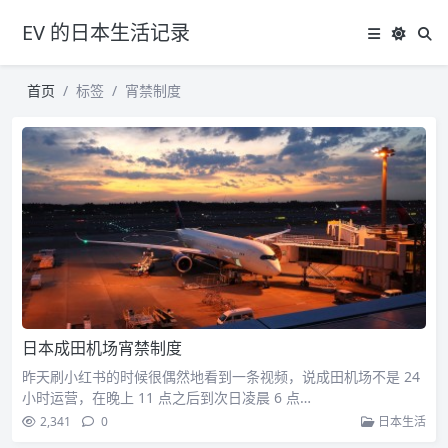
EV 的日本生活记录
首页
标签
宵禁制度
日本成田机场宵禁制度
昨天刷小红书的时候很偶然地看到一条视频，说成田机场不是 24
小时运营，在晚上 11 点之后到次日凌晨 6 点…
2,341
0
日本生活