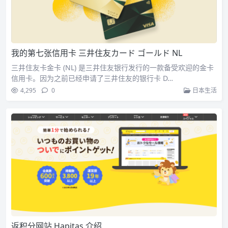
我的第七张信用卡 三井住友カード ゴールド NL
三井住友卡金卡 (NL) 是三井住友银行发行的一款备受欢迎的金卡
信用卡。因为之前已经申请了三井住友的银行卡 D…
4,295
0
日本生活
返积分网站 Hapitas 介绍