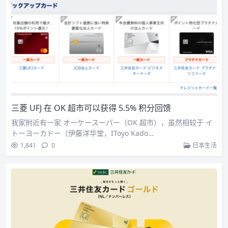
三菱 UFJ 在 OK 超市可以获得 5.5% 积分回馈
我家附近有一家 オーケースーパー（OK 超市），虽然相较于 イ
トーヨーカドー（伊藤洋华堂，IToyo Kado…
1,841
0
日本生活