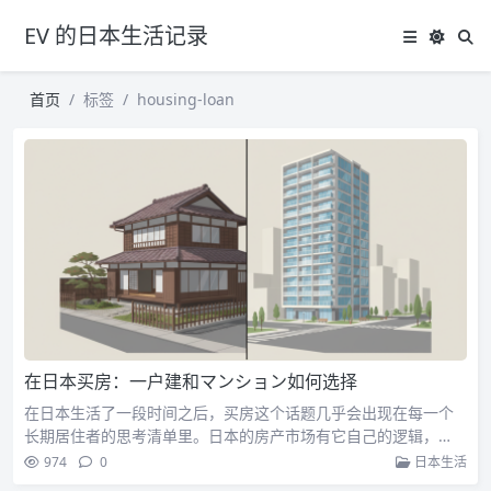
EV 的日本生活记录
首页
标签
housing-loan
在日本买房：一户建和マンション如何选择
在日本生活了一段时间之后，买房这个话题几乎会出现在每一个
长期居住者的思考清单里。日本的房产市场有它自己的逻辑，…
974
0
日本生活