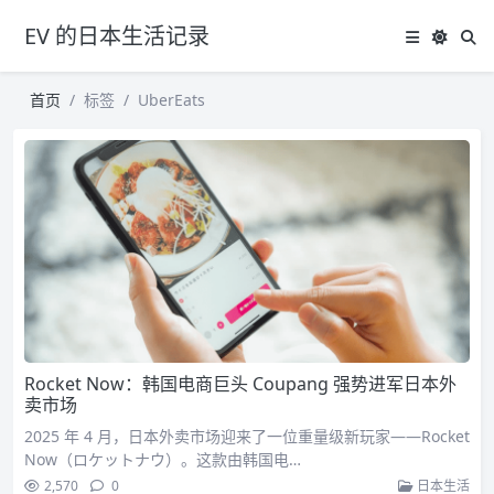
EV 的日本生活记录
首页
标签
UberEats
Rocket Now：韩国电商巨头 Coupang 强势进军日本外
卖市场
2025 年 4 月，日本外卖市场迎来了一位重量级新玩家——Rocket
Now（ロケットナウ）。这款由韩国电…
2,570
0
日本生活