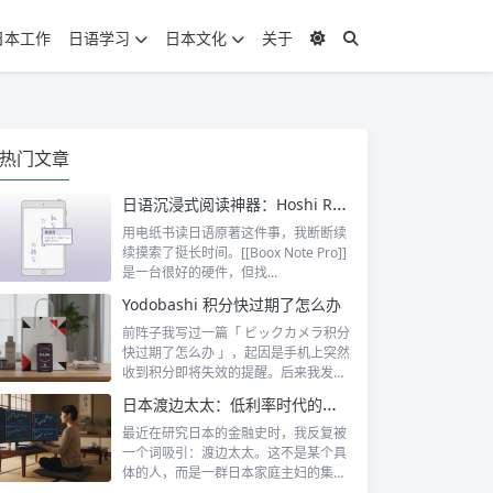
日本工作
日语学习
日本文化
关于
热门文章
日语沉浸式阅读神器：Hoshi Reader Android 与 Chimahon
用电纸书读日语原著这件事，我断断续
续摸索了挺长时间。[[Boox Note Pro]]
是一台很好的硬件，但找...
Yodobashi 积分快过期了怎么办
前阵子我写过一篇「 ビックカメラ积分
快过期了怎么办 」，起因是手机上突然
收到积分即将失效的提醒。后来我发
现，这...
日本渡边太太：低利率时代的散户传奇
最近在研究日本的金融史时，我反复被
一个词吸引：渡边太太。这不是某个具
体的人，而是一群日本家庭主妇的集体
代号。她...