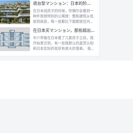
退台型マンション：日本的阶梯式露台公寓是什么
在日本找房子的时候，你偶尔会看到一
种外观很特别的公寓楼：整栋建筑从低
层到高层，每一层都比下面那层往内缩
一截，像...
在日本买マンション，那些超出认知的所有权规则
中介带着在日本看了几套房子之后，我
开始意识到，有一些我默认的直觉认知
和日本实际的现状有很大的落差。 我自
己第一...