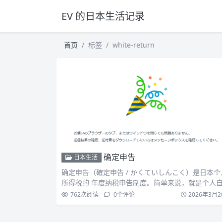
EV 的日本生活记录
首页
标签
white-return
确定申告
日本生活
确定申告（確定申告 / かくていしんこく）是日本个
所得税的 年度纳税申告制度。简单来说，就是个人
计算上一…
762
次阅读
0
个评论
2026年3月2