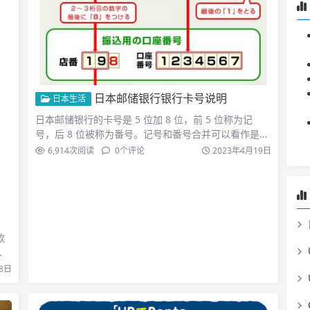
日本邮储银行银行卡号说明
日本生活
日本邮储银行的卡号是 5 位加 8 位，前 5 位称为记
号，后 8 位被称为番号。记号和番号合并可以看作是银
行…
6,914
次阅读
0
个评论
2023年4月19日
款
…
8日