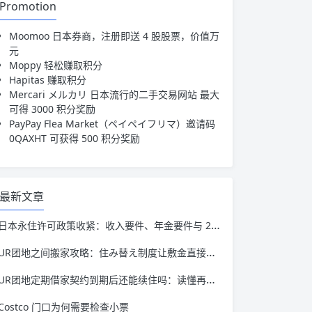
Promotion
Moomoo 日本券商，注册即送 4 股股票，价值万
元
Moppy 轻松赚取积分
Hapitas 赚取积分
Mercari メルカリ 日本流行的二手交易网站 最大
可得 3000 积分奖励
PayPay Flea Market（ペイペイフリマ）
邀请码
0QAXHT 可获得 500 积分奖励
最新文章
日本永住许可政策收紧：收入要件、年金要件与 20 万日元手续费全解读
UR团地之间搬家攻略：住み替え制度让敷金直接转移
UR团地定期借家契约到期后还能续住吗：读懂再契约这件事
Costco 门口为何需要检查小票