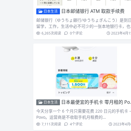
日本邮储银行 ATM 取款手续费
日本生活
邮储银行（ゆうちょ銀行/ゆうちょぎんこう）是到
留学，工作，生活中必不可少的一张本地银行卡，也
外国人在日本…
6,265
次阅读
0
个评论
2023年4月1
日本最便宜的手机卡 零月租的 Povo 2
日本生活
今天分享一个 6 个月只需要花费 220 日元的手机卡 
Povo。运营商是不收取手机月租费的…
7,111
次阅读
4
个评论
2023年4月