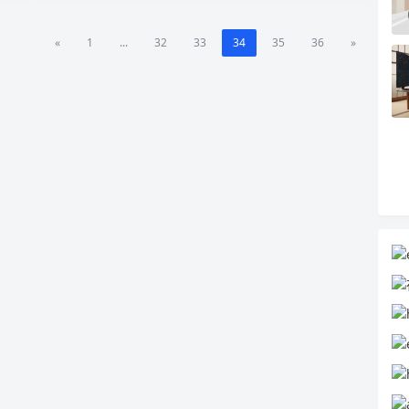
«
1
...
32
33
34
35
36
»