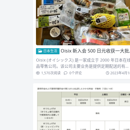
Oisix 新入会 500 日元收获一大批新鲜蔬菜及三桶牛奶
日本生活
Oisix (オイシックス) 是一家成立于 2000 年日本在
品零售公司。该公司主要业务是提供定期配送的有…
1,570
次阅读
0
个评论
2023年4月1