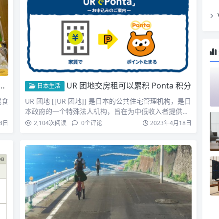
UR 团地交房租可以累积 Ponta 积分
日本生活
线食
UR 团地 [[UR 团地]] 是日本的公共住宅管理机构，是日
本政府的一个特殊法人机构，旨在为中低收入者提供
负…
8日
2,104
次阅读
0
个评论
2023年4月18日