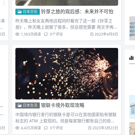
铃芽之旅的观后感：未来并不可怕
日本文化
日本
昨天晚上和女友两地远程同时看完了这一部《铃芽之
是
旅》，昨天晚上就聊了很多，但总感觉需要 用文字再整
理一下自己混乱…
5日
1,583
次阅读
0
个评论
2023年4月9日
银联卡境外取现攻略
日本生活
—-
中国境内银行发行的银联卡是可以在其他国家贴有银联
标志的 ATM 上取现的。但是每家银行都有自己的收费
标准，为了…
6日
4,425
次阅读
0
个评论
2023年3月23日