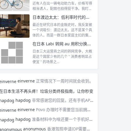
近有人在出一辆电动助力车，价格写得
相当诱人，配图也拍得挺干净。我盯着
那张图看...
日本渡边太太：低利率时代的散户传奇
最近在研究日本的金融史时，我反复被
一个词吸引：渡边太太。这不是某个具
体的人，而是一群日本家庭主妇的集体
代号。她...
在日本 Labi 转网 au 用积分换回一台 MacBook Air M4
日本三大运营商之间的转网竞争，大概
是这个国家少有的几个 " 消费者明显占
便宜 " 的场景之...
einverne
正常情况下一周时间就会收到。
在日本生活不再头疼！
hapdog
非常感谢您的回复。还有手机APP申请成功后没多久才收到实体SIM卡的呢，我3月下旬过去，怕要等很长时间才能收到卡。
einverne
Povo 办理时不需要您当前拥有日本手机号（通过新申请号码即“新規契約”方式），只需准备本人确认文件（如在留卡、驾照）、信用卡以及用于接收邮件的邮箱地址即可。如果申请时被要求填写联系电话，可以使用朋友或家人的电话暂时替代。
hapdog
准备材料中为啥还要一个手机好呢？我初次到日本还没有办过手机，怎么办呢？请教
anonymous
香港驾照申请IDP需要有香港的长期身份（非永居身份证也可以），普通大陆人想要取得IDP只能去支持旅游签考驾照的国家考一个当地驾照再申请IDP了