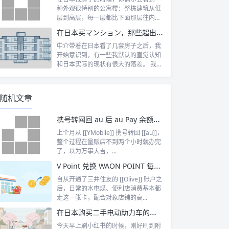
种外观很特别的公寓楼：整栋建筑从低
层到高层，每一层都比下面那层往内缩
一截，像...
在日本买マンション，那些超出认知的所有权规则
中介带着在日本看了几套房子之后，我
开始意识到，有一些我默认的直觉认知
和日本实际的现状有很大的落差。 我自
己第一...
随机文章
携号转网回 au 后 au Pay 余额消失？解析 au ID 重复与合并方法
上个月从 [[YMobile]] 携号转回 [[au]]，
整个过程在量贩店不到两个小时就办完
了，以为万事大吉，...
V Point 兑换 WAON POINT 每月 20 号 1.5 倍使用攻略
自从开通了三井住友的 [[Olive]] 账户之
后，日常的水电煤、便利店消费基本都
走这一张卡，配合对象店铺的高...
在日本购买二手电动助力车的注意事项
今天早上刷小红书的时候，刚好刷到附