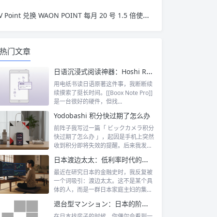
V Point 兑换 WAON POINT 每月 20 号 1.5 倍使用攻略
热门文章
日语沉浸式阅读神器：Hoshi Reader Android 与 Chimahon
用电纸书读日语原著这件事，我断断续
续摸索了挺长时间。[[Boox Note Pro]]
是一台很好的硬件，但找...
Yodobashi 积分快过期了怎么办
前阵子我写过一篇「 ビックカメラ积分
快过期了怎么办 」，起因是手机上突然
收到积分即将失效的提醒。后来我发
现，这...
日本渡边太太：低利率时代的散户传奇
最近在研究日本的金融史时，我反复被
一个词吸引：渡边太太。这不是某个具
体的人，而是一群日本家庭主妇的集体
代号。她...
退台型マンション：日本的阶梯式露台公寓是什么
在日本找房子的时候，你偶尔会看到一