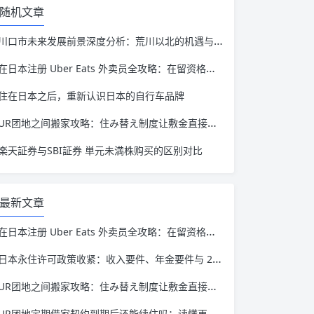
随机文章
川口市未来发展前景深度分析：荒川以北的机遇与隐忧
在日本注册 Uber Eats 外卖员全攻略：在留资格、材料准备与收入结构
住在日本之后，重新认识日本的自行车品牌
UR团地之间搬家攻略：住み替え制度让敷金直接转移
楽天証券与SBI証券 単元未満株购买的区别对比
最新文章
在日本注册 Uber Eats 外卖员全攻略：在留资格、材料准备与收入结构
日本永住许可政策收紧：收入要件、年金要件与 20 万日元手续费全解读
UR团地之间搬家攻略：住み替え制度让敷金直接转移
UR团地定期借家契约到期后还能续住吗：读懂再契约这件事