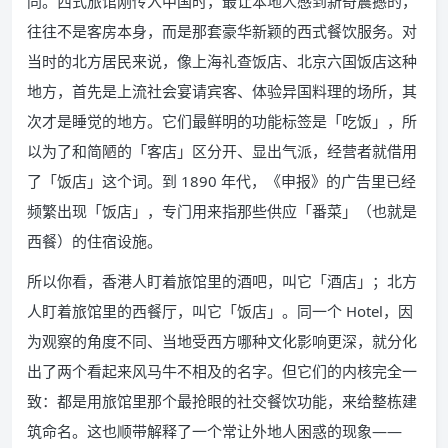
同。西式旅馆刚传入中国时，最让本地人感到新奇震撼的，
往往不是客房本身，而是那套豪华新颖的西式餐饮服务。对
当时的北方居民来说，像上海礼查饭店、北京六国饭店这种
地方，首先是上流社会宴请宾客、体验异国料理的场所，其
次才是睡觉的地方。它们最鲜明的功能标签是「吃饭」，所
以为了和简陋的「客店」区分开、显出气派，经营者就借用
了「饭店」这个词。到 1890 年代，《申报》的广告里已经
频繁出现「饭店」，专门用来指那些供应「番菜」（也就是
西餐）的住宿设施。
所以你看，香港人盯着旅馆里的酒吧，叫它「酒店」；北方
人盯着旅馆里的西餐厅，叫它「饭店」。同一个 Hotel，因
为观察的角度不同、当地受西方哪种文化影响更深，就分化
出了两个看起来风马牛不相及的名字。但它们的内核完全一
致：都是用旅馆里那个最抢眼的社交餐饮功能，来给整栋建
筑命名。这也顺带解释了一个常让外地人困惑的现象——