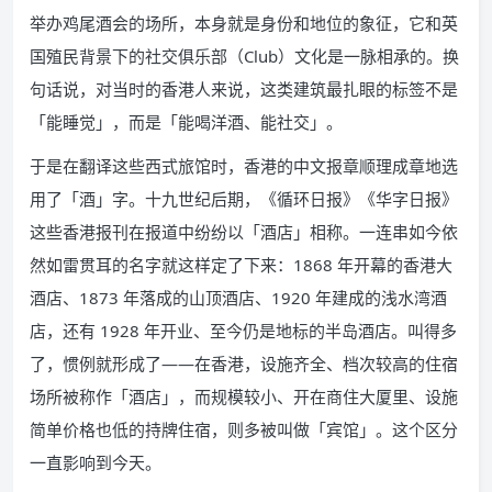
举办鸡尾酒会的场所，本身就是身份和地位的象征，它和英
国殖民背景下的社交俱乐部（Club）文化是一脉相承的。换
句话说，对当时的香港人来说，这类建筑最扎眼的标签不是
「能睡觉」，而是「能喝洋酒、能社交」。
于是在翻译这些西式旅馆时，香港的中文报章顺理成章地选
用了「酒」字。十九世纪后期，《循环日报》《华字日报》
这些香港报刊在报道中纷纷以「酒店」相称。一连串如今依
然如雷贯耳的名字就这样定了下来：1868 年开幕的香港大
酒店、1873 年落成的山顶酒店、1920 年建成的浅水湾酒
店，还有 1928 年开业、至今仍是地标的半岛酒店。叫得多
了，惯例就形成了——在香港，设施齐全、档次较高的住宿
场所被称作「酒店」，而规模较小、开在商住大厦里、设施
简单价格也低的持牌住宿，则多被叫做「宾馆」。这个区分
一直影响到今天。