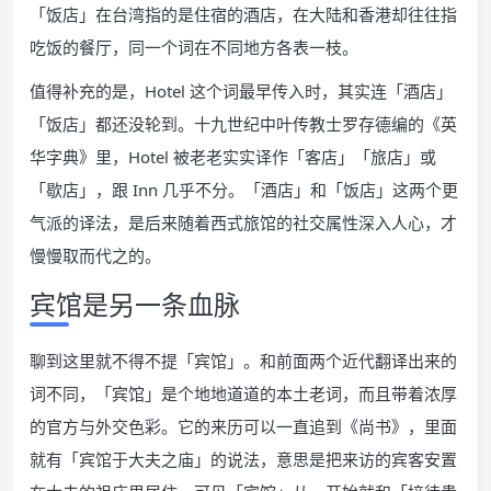
「饭店」在台湾指的是住宿的酒店，在大陆和香港却往往指
吃饭的餐厅，同一个词在不同地方各表一枝。
值得补充的是，Hotel 这个词最早传入时，其实连「酒店」
「饭店」都还没轮到。十九世纪中叶传教士罗存德编的《英
华字典》里，Hotel 被老老实实译作「客店」「旅店」或
「歇店」，跟 Inn 几乎不分。「酒店」和「饭店」这两个更
气派的译法，是后来随着西式旅馆的社交属性深入人心，才
慢慢取而代之的。
宾馆是另一条血脉
聊到这里就不得不提「宾馆」。和前面两个近代翻译出来的
词不同，「宾馆」是个地地道道的本土老词，而且带着浓厚
的官方与外交色彩。它的来历可以一直追到《尚书》，里面
就有「宾馆于大夫之庙」的说法，意思是把来访的宾客安置