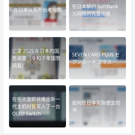
在日本解约 SoftBank
在日本从头开始考驾照
光网络的完整指南
记录 2025 年日本的国
SEVEN CARD PLUS セ
势调查（令和 7 年国勢
ブンカード プラス
調査）
在任天堂即将推出新一
如何在日本买到便宜的
代主机时我买入了一台
书
OLED Switch