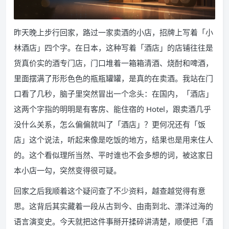
昨天晚上步行回家，路过一家卖酒的小店，招牌上写着「小
林酒店」四个字。在日本，这种写着「酒店」的店铺往往是
货真价实的酒专门店，门口堆着一箱箱清酒、烧酎和啤酒，
里面摆满了形形色色的瓶瓶罐罐，是真的在卖酒。我站在门
口看了几秒，脑子里突然冒出一个念头：在国内，「酒店」
这两个字指的明明是有客房、能住宿的 Hotel，跟卖酒几乎
没什么关系，怎么偏偏就叫了「酒店」？更何况还有「饭
店」这个说法，听起来像是吃饭的地方，结果也是用来住人
的。这个看似理所当然、平时谁也不会多想的词，被这家日
本小店一勾，突然变得很可疑。
回家之后我顺着这个疑问查了不少资料，越查越觉得有意
思。这背后其实藏着一段从古到今、由南到北、漂洋过海的
语言演变史。今天就把这件事掰开揉碎讲清楚，顺便把「酒