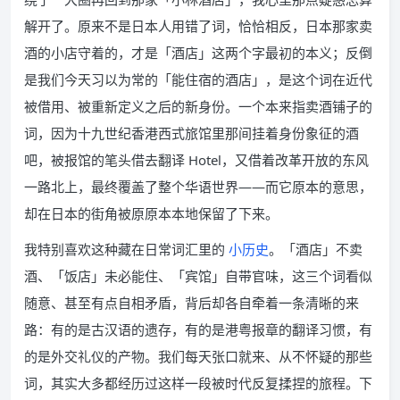
解开了。原来不是日本人用错了词，恰恰相反，日本那家卖
酒的小店守着的，才是「酒店」这两个字最初的本义；反倒
是我们今天习以为常的「能住宿的酒店」，是这个词在近代
被借用、被重新定义之后的新身份。一个本来指卖酒铺子的
词，因为十九世纪香港西式旅馆里那间挂着身份象征的酒
吧，被报馆的笔头借去翻译 Hotel，又借着改革开放的东风
一路北上，最终覆盖了整个华语世界——而它原本的意思，
却在日本的街角被原原本本地保留了下来。
我特别喜欢这种藏在日常词汇里的
小历史
。「酒店」不卖
酒、「饭店」未必能住、「宾馆」自带官味，这三个词看似
随意、甚至有点自相矛盾，背后却各自牵着一条清晰的来
路：有的是古汉语的遗存，有的是港粤报章的翻译习惯，有
的是外交礼仪的产物。我们每天张口就来、从不怀疑的那些
词，其实大多都经历过这样一段被时代反复揉捏的旅程。下