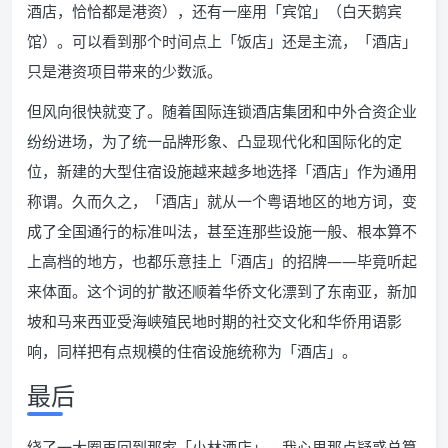
酒店，恰恰都是港资），还有一座用「宾馆」（白天鹅宾
馆）。可以看到那个时间点上「饭店」还是主流，「酒店」
只是港资项目带来的少数派。
但风向很快就变了。随着国际连锁酒店集团和中外合资企业
纷纷进场，为了统一品牌形象、凸显现代化和国际化的定
位，新建的大型住宿设施越来越多地选择「酒店」作为通用
称谓。久而久之，「酒店」就从一个粤语地区的地方词，变
成了全国通行的标准叫法，甚至连那些设施一般、根本算不
上高档的地方，也都乐意挂上「酒店」的招牌——毕竟听起
来体面。这个词的扩散还顺着华侨文化漂到了东南亚，新加
坡和马来西亚受海峡殖民地时期的社交文化和华侨用语影
响，同样把有点规模的住宿设施统称为「酒店」。
最后
绕了一大圈再回到那家「小林酒店」，我心里那点疑惑总算