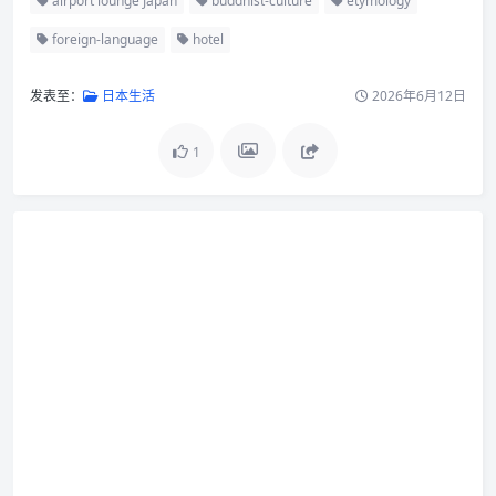
airport lounge Japan
buddhist-culture
etymology
foreign-language
hotel
发表至：
日本生活
2026年6月12日
1