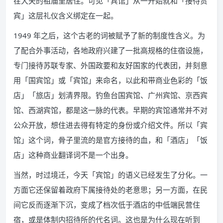
在大夫的祖庙里居住。可见「宾馆」从一开始就和「接待贵
宾」这层礼仪含义绑定在一起。
1949 年之后，这个古老的词被赋予了新的制度性含义。为
了配合外事活动，各地政府兴建了一批高规格的住宿设施，
专门接待苏联专家、外国政要和友好国家的代表团，并刻意
用「国宾馆」或「宾馆」来命名，以此和带商业色彩的「饭
店」「旅店」划清界限。钓鱼台国宾馆、广州宾馆、京西宾
馆、西湖宾馆，都是这一脉的代表。早期的宾馆通常并不对
公众开放，想住进去得有特定的身份或介绍文件。所以「宾
馆」这个词，骨子里流的是官方接待的血，和「酒店」「饭
店」这种商业翻译词不是一个出身。
当然，时过境迁，今天「宾馆」的语义已经发生了分化。一
方面它还保留着政府下属接待处的老意思；另一方面，在民
间它反而逐渐下沉，变成了档次低于酒店的中低端民营住
宿，或是体制内招待所的代名词。这也是为什么现在听到