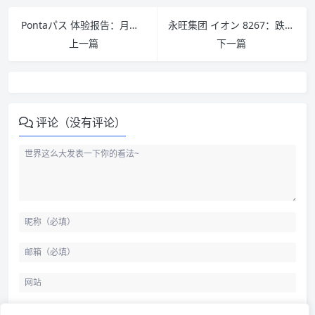
Pontaパス 体验报告：月额548日元的 au 订阅服务值不值
永旺集团 イオン 8267：跌破 1400 円之后，值得买了吗
上一篇
下一篇
评论（没有评论）
酒店最初真的就是卖酒的店
真正的转折发生在香港
北方的选择是饭店
宾馆是另一条血脉
大陆为什么最后统一叫了酒店