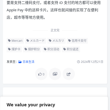
要是支持二维码支付，或者支持 iD 支付的地方都可以使用
Apple Pay 中的这样卡片。这样也就间接的实现了在便利
店，超市等等地方使用。
正文完
Mercari
メルカード
メルカリ
信用卡支付
煤炉卡
煤炉积分
积分活动
积分返还
发表至：
日本生活
2024年12月21日
メルカリ 积分是什么
0
メルカリ内還元率
没有加入煤炉卡
メルカリ 积分有效期
We value your privacy
积分活用