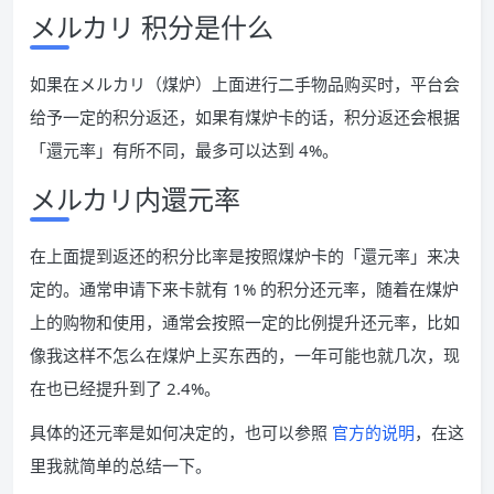
メルカリ 积分是什么
如果在メルカリ（煤炉）上面进行二手物品购买时，平台会
给予一定的积分返还，如果有煤炉卡的话，积分返还会根据
「還元率」有所不同，最多可以达到 4%。
メルカリ内還元率
在上面提到返还的积分比率是按照煤炉卡的「還元率」来决
定的。通常申请下来卡就有 1% 的积分还元率，随着在煤炉
上的购物和使用，通常会按照一定的比例提升还元率，比如
像我这样不怎么在煤炉上买东西的，一年可能也就几次，现
在也已经提升到了 2.4%。
具体的还元率是如何决定的，也可以参照
官方的说明
，在这
里我就简单的总结一下。