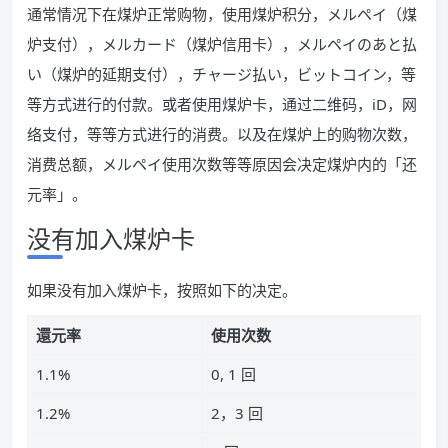
通常情况下在煤炉正常购物，使用煤炉积分，メルペイ（煤
炉支付），メルカード（煤炉信用卡），メルペイのあと払
い（煤炉的延期支付），チャージ払い，ビットコイン，等
等方式进行的付款。或者使用煤炉卡，通过二维码，iD，网
络支付，等等方式进行的消费。以及在煤炉上的购物次数，
消费总额，メルペイ使用次数等等原因会决定煤炉内的「还
元率」。
没有加入煤炉卡
如果没有加入煤炉卡，按照如下的决定。
還元率
使用次数
1.1%
0, 1 回
1.2%
2，3 回