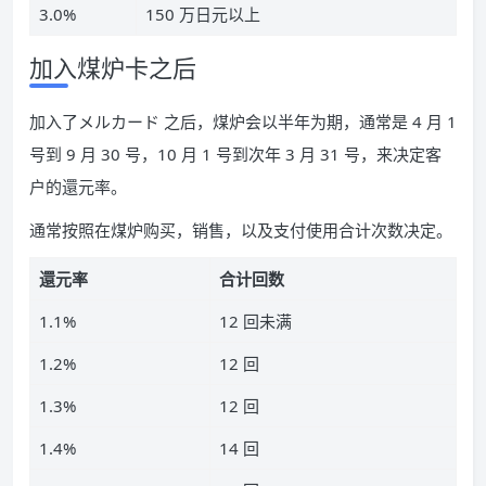
3.0%
150 万日元以上
加入煤炉卡之后
加入了メルカード 之后，煤炉会以半年为期，通常是 4 月 1
号到 9 月 30 号，10 月 1 号到次年 3 月 31 号，来决定客
户的還元率。
通常按照在煤炉购买，销售，以及支付使用合计次数决定。
還元率
合计回数
1.1%
12 回未满
1.2%
12 回
1.3%
12 回
1.4%
14 回