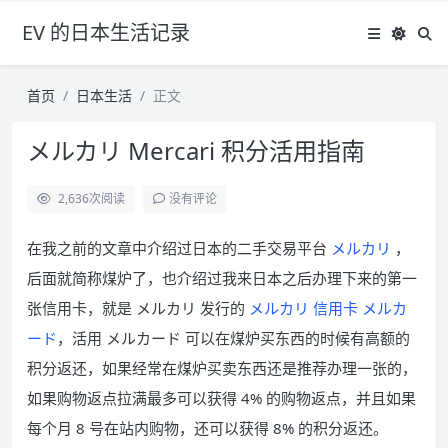
EV 的日本生活记录
首页
日本生活
正文
メルカリ Mercari 积分活用指南
2,636
次阅读
没有评论
在我之前的文章中介绍过日本的二手交易平台
メルカリ
，
后面就简称煤炉了，也介绍过我来日本之后办理下来的第一
张信用卡，就是 メルカリ 发行的
メルカリ 信用卡 メルカ
ード
，活用 メルカード 可以在煤炉买东西的时候有高额的
积分返还，如果经常在煤炉买卖东西还是推荐办理一张的，
如果购物返点拉满最多可以获得 4% 的购物返点，并且如果
每个月 8 号在站内购物，还可以获得 8% 的积分返还。