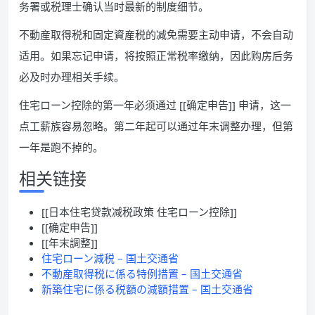
务署或税理士确认当时最新的制度细节。
不動産取得税和固定資産税的减免需要主动申请，不会自动
适用。如果忘记申请，将按照正常税率缴纳，因此购房后务
必及时办理相关手续。
住宅ローン控除的第一年必须通过 [[确定申告]] 申请，这一
点工薪族容易忽略。第二年起可以通过年末调整办理，但第
一年是跑不掉的。
相关链接
[[日本住宅贷款减税政策 住宅ローン控除]]
[[确定申告]]
[[年末調整]]
住宅ローン減税 – 国土交通省
不動産取得税に係る特例措置 – 国土交通省
新築住宅に係る税額の減額措置 – 国土交通省