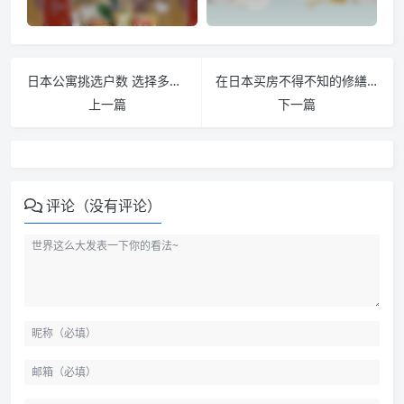
日本公寓挑选户数 选择多还是少
在日本买房不得不知的修繕積立金
上一篇
下一篇
评论（没有评论）
住宅ローン控除（住宅贷款减
税）
不動産取得税减免
固定資産税减免（新建住宅）
三项优惠的面积要求汇总
三项优惠的减免效果估算