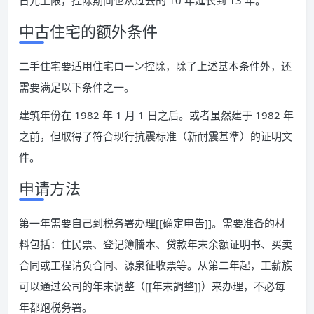
日元上限，控除期间也从过去的 10 年延长到 13 年。
中古住宅的额外条件
二手住宅要适用住宅ローン控除，除了上述基本条件外，还
需要满足以下条件之一。
建筑年份在 1982 年 1 月 1 日之后。或者虽然建于 1982 年
之前，但取得了符合现行抗震标准（新耐震基準）的证明文
件。
申请方法
第一年需要自己到税务署办理[[确定申告]]。需要准备的材
料包括：住民票、登记簿謄本、贷款年末余额证明书、买卖
合同或工程请负合同、源泉征收票等。从第二年起，工薪族
可以通过公司的年末调整（[[年末調整]]）来办理，不必每
年都跑税务署。