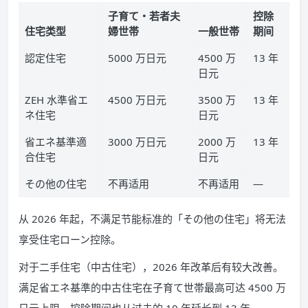
子育て・若者夫
控除
住宅类型
婦世帯
一般世帯
期间
認定住宅
5000 万日元
4500 万
13 年
日元
ZEH 水準省エ
4500 万日元
3500 万
13 年
ネ住宅
日元
省エネ基準適
3000 万日元
2000 万
13 年
合住宅
日元
その他の住宅
不再适用
不再适用
—
从 2026 年起，不满足节能标准的「その他の住宅」将无法
享受住宅ローン控除。
对于二手住宅（中古住宅），2026 年改革后有较大改善。
满足省エネ基準的中古住宅在子育て世帯最高可达 4500 万