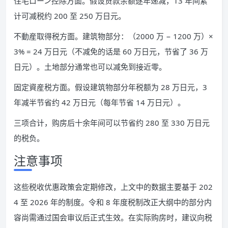
住宅ローン控除方面。假设贷款余额逐年递减，13 年间累
计可减税约 200 至 250 万日元。
不動産取得税方面。建筑物部分：（2000 万 − 1200 万）×
3% = 24 万日元（不减免的话是 60 万日元，节省了 36 万
日元）。土地部分通常也可以减免到接近零。
固定資産税方面。假设建筑物部分年税额为 28 万日元，3
年减半节省约 42 万日元（每年节省 14 万日元）。
三项合计，购房后十余年间可以节省约 280 至 330 万日元
的税负。
注意事项
这些税收优惠政策会定期修改，上文中的数据主要基于 202
4 至 2026 年的制度。令和 8 年度税制改正大纲中的部分内
容尚需通过国会审议后正式生效。在实际购房时，建议向税