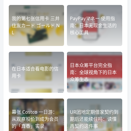
我的第七张信用卡 三井
PayPayマネー 使用指
住友カード ゴールド N
南：日本无现金生活的
L
核心工具
日本众筹平台完全指
在日本适合看电影的信
南：全球视角下的日本
用卡
众筹生态
幕张 Costco 一日游：
UR团地定期借家契约到
从观察股价到成为会员
期后还能续住吗：读懂
的「真香」实录
再契约这件事