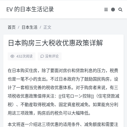
EV 的日本生活记录
首页
日本生活
正文
日本购房三大税收优惠政策详解
432
次阅读
没有评论
在日本购买住房，除了要面对房价和贷款利息的压力，税费
也是一笔不小的支出。不过日本政府为了鼓励国民购房，设
计了一套相当完善的税收优惠体系。对于购房者来说，有三
项税收优惠政策值得关注：[[住宅ローン控除]]（住宅贷款减
税）、不動産取得税减免、固定資産税减免。如果能充分利
用这三项政策，购房后的税负可以大幅降低。
本文将逐一介绍这三项优惠的适用条件、减免额度和需要注