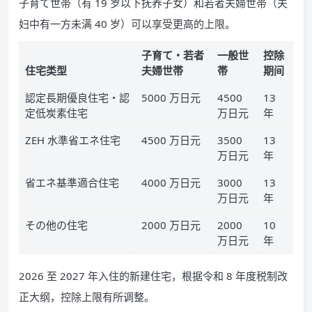
子育て世帯（有 19 岁以下抚养子女）和若者夫婦世帯（夫
妇中有一方未满 40 岁）可以享受更高的上限。
子育て・若者
一般世
控除
住宅类型
夫婦世帯
帯
期间
認定長期優良住宅・認
5000 万日元
4500
13
定低炭素住宅
万日元
年
ZEH 水準省エネ住宅
4500 万日元
3500
13
万日元
年
省エネ基準適合住宅
4000 万日元
3000
13
万日元
年
その他の住宅
2000 万日元
2000
10
万日元
年
2026 至 2027 年入住的新建住宅，根据令和 8 年度税制改
正大纲，控除上限有所调整。