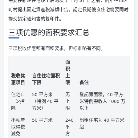
需要在新建住宅竣工后的次年 1 月 31 日之前，向所在市区
町村提出固定資産税減額申告。認定長期優良住宅需要同时
提交認定通知書的复印件。
三项优惠的面积要求汇总
三项税收优惠都有面积要求，但标准略有不同。
面
积
税收优
自住住宅面积
上
惠项目
下限
限
备注
住宅ロ
50 平方米
无
登記簿面積，40 平方
ーン控
（特例 40 平
上
米特例需收入 1000 万
除
方米）
限
以下
不動産
50 平方米
240
出租住宅为 40 平方米
取得税
平
起
减免
方