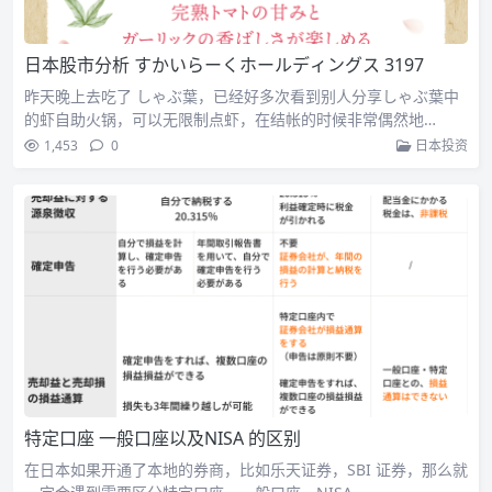
日本股市分析 すかいらーくホールディングス 3197
昨天晚上去吃了 しゃぶ葉，已经好多次看到别人分享しゃぶ葉中
的虾自助火锅，可以无限制点虾，在结帐的时候非常偶然地…
1,453
0
日本投资
特定口座 一般口座以及NISA 的区别
在日本如果开通了本地的券商，比如乐天证券，SBI 证券，那么就