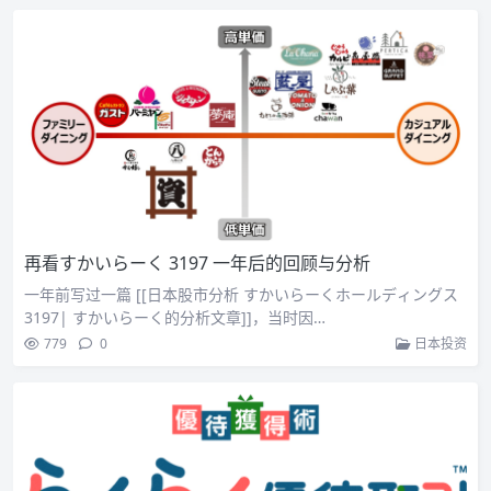
再看すかいらーく 3197 一年后的回顾与分析
一年前写过一篇 [[日本股市分析 すかいらーくホールディングス
3197| すかいらーく的分析文章]]，当时因…
779
0
日本投资