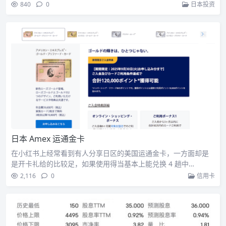
840
0
日本投资
日本 Amex 运通金卡
在小红书上经常看到有人分享日区的美国运通金卡，一方面却是
是开卡礼给的比较足，如果使用得当基本上能兑换 4 趟中…
2,116
0
信用卡