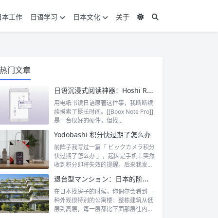
日本工作
日语学习
日本文化
关于
热门文章
日语沉浸式阅读神器：Hoshi Reader Android 与 Chimahon
用电纸书读日语原著这件事，我断断续
续摸索了挺长时间。[[Boox Note Pro]]
是一台很好的硬件，但找...
Yodobashi 积分快过期了怎么办
前阵子我写过一篇「 ビックカメラ积分
快过期了怎么办 」，起因是手机上突然
收到积分即将失效的提醒。后来我发
现，这...
退台型マンション：日本的阶梯式露台公寓是什么
在日本找房子的时候，你偶尔会看到一
种外观很特别的公寓楼：整栋建筑从低
层到高层，每一层都比下面那层往内缩
一截，像...