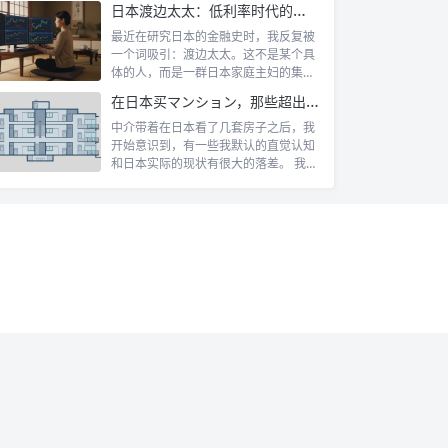
日本渡边太太：低利率时代的散户传奇
最近在研究日本的金融史时，我反复被
一个词吸引：渡边太太。这不是某个具
体的人，而是一群日本家庭主妇的集体
代号。她...
在日本买マンション，那些超出认知的所有权规则
中介带着在日本看了几套房子之后，我
开始意识到，有一些我默认的直觉认知
和日本实际的现状有很大的落差。 我自
己第一...