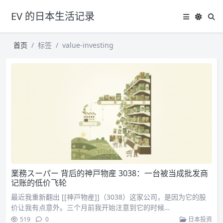
EV 的日本生活记录
首页
标签
value-investing
業務スーパー 背后的神戸物産 3038：一台被当成批发商
记账的低价飞轮
最近我重新翻出 [[神戸物産]]（3038）这家公司，是因为它的股
价让我有点意外。三个月前我开始注意到它的时候…
519
0
日本投资