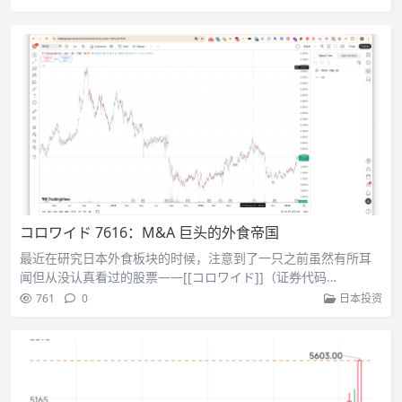
コロワイド 7616：M&A 巨头的外食帝国
最近在研究日本外食板块的时候，注意到了一只之前虽然有所耳
闻但从没认真看过的股票——[[コロワイド]]（证券代码…
761
0
日本投资