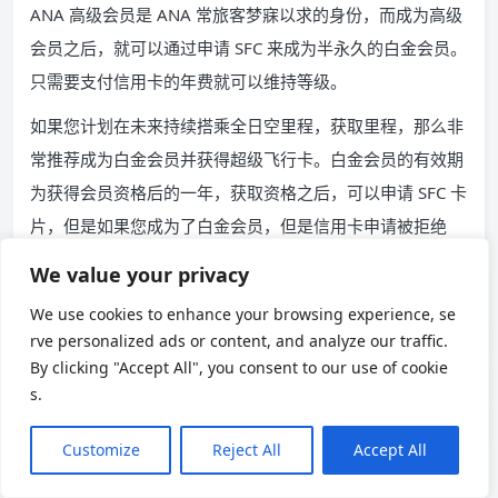
ANA 高级会员是 ANA 常旅客梦寐以求的身份，而成为高级
会员之后，就可以通过申请 SFC 来成为半永久的白金会员。
只需要支付信用卡的年费就可以维持等级。
什么是全日空高级会员？
如果您计划在未来持续搭乘全日空里程，获取里程，那么非
星空联盟全日空高级会员资格
常推荐成为白金会员并获得超级飞行卡。白金会员的有效期
如何成为全日空高级会员？
为获得会员资格后的一年，获取资格之后，可以申请 SFC 卡
片，但是如果您成为了白金会员，但是信用卡申请被拒绝
ANA 高级会员等级服务优惠列表
了，那么可能白金会员的积分就白白浪费了，所以建议在 S
We value your privacy
ANA 高级会员服务和福利的魅力
FC 修行之前就申请包含超级飞行者会员资格的卡片，获得
We use cookies to enhance your browsing experience, se
白金会员之后，再申请更换卡片。
rve personalized ads or content, and analyze our traffic.
By clicking "Accept All", you consent to our use of cookie
正文完
s.
ANA 里程
ANA 里程俱乐部
ANA 高级会员
Customize
Reject All
Accept All
Chinese
ANA 高级积分
Premium Points
SFC
Sky Coins