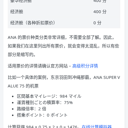
豪华经济舱
400 分
经济舱
400 分
经济舱（各种折扣票价）
0 分
ANA 的票价种类分类非常详细，不需要全部了解。因此，
如果我们在这里列出所有票价，就会变得太混乱，所以有些
部分是缩写的。
适用票价的详情请确认官方网站 –
高级积分详情
比如一个具体的案例，东京羽田到冲绳那霸，ANA SUPER V
ALUE 75 的机票
区間基本マイレージ：984 マイル
運賃種別ごとの積算率：75%
路線倍率：2 倍
搭乗ポイント：0 ポイント
计算获得 984 × 0.75 × 2 + 0 = 1476，
在线计算模拟器