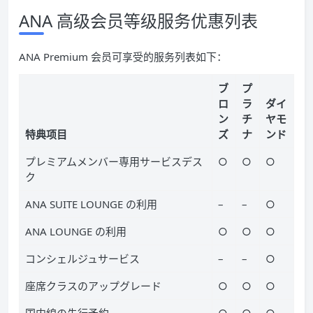
ANA 高级会员等级服务优惠列表
ANA Premium 会员可享受的服务列表如下：
ブ
プ
ロ
ラ
ダイ
ン
チ
ヤモ
特典项目
ズ
ナ
ンド
プレミアムメンバー専用サービスデス
○
○
○
ク
ANA SUITE LOUNGE の利用
–
–
○
ANA LOUNGE の利用
○
○
○
コンシェルジュサービス
–
–
○
座席クラスのアップグレード
○
○
○
国内線の先行予約
○
○
○