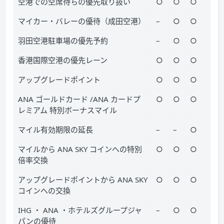
空港での空席待ちの優先取り扱い
○
○
○
マイカー・バレーの優待（成田空港）
–
○
○
羽田空港駐車場の優先予約
–
○
○
香港国際空港の優先レーン
○
○
○
アップグレードポイント
○
○
○
ANA ゴールドカード /ANA カードプ
○
○
○
レミアム 特別ボーナスマイル
マイル有効期限の延長
–
–
○
マイルから ANA SKY コインへの特別
○
○
○
倍率交換
アップグレードポイントから ANA SKY
○
○
○
コインへの交換
IHG ・ ANA ・ホテルズグループジャ
–
○
○
パンの優待