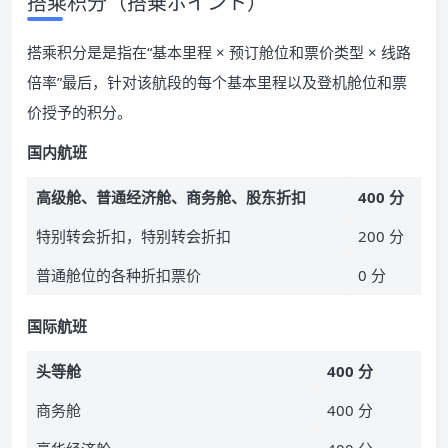
搭乘积分（搭乗ポイント）
搭乘积分是是指在“基本里程 × 预订舱位和票价类型 × 线路
倍率”最后，针对该航段的每个基本里程以及登机舱位和票
价授予的积分。
国内航班
高级舱、普通经济舱、商务舱、股东折扣
400 分
特别转会折扣，特别转会折扣
200 分
普通舱位的各种折扣票价
0 分
国际航班
头等舱
400 分
商务舱
400 分