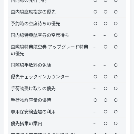
国内線座席指定の優先
○
○
○
予約時の空席待ちの優先
○
○
○
国内線特典航空券の空席待ち
–
–
○
国際線特典航空券 アップグレード特典
–
○
○
の優先
国際線手数料の免除
–
–
○
優先チェックインカウンター
○
○
○
手荷物受け取りの優先
–
○
○
手荷物許容量の優待
○
○
○
専用保安検査場の利用
–
○
○
優先搭乗の案内
–
○
○