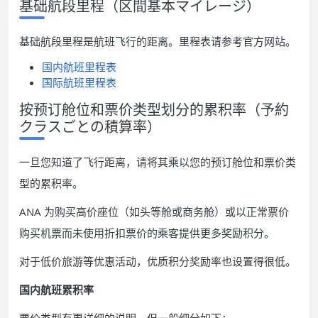
基础航段里程（区間基本マイレージ）
基础航段里程是航班飞行的距离。里程表请参考官方网站。
国内航班里程表
国际航班里程表
按预订舱位和票价类型划分的累积率（予約
クラスごとの積算率）
一旦您知道了飞行距离，请将其乘以您的预订舱位和票价类
型的累积率。
ANA 为购买高价座位（如头等舱或商务舱）或以正常票价
购买机票而未使用折扣票价的乘客提供更多奖励积分。
对于低价旅游等优惠活动，优质积分奖励率也设置得很低。
国内航班累积率
票价类型有更详细的说明，但一般细分如下：