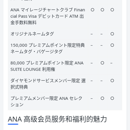
ANA マイレージチャートクラブ Finan
○
○
○
cial Pass Visa デビットカード ATM 出
金手数料無料
オリジナルネームタグ
–
–
○
150,000 プレミアムポイント限定特典
–
–
○
ネームタグ・バゲージタグ
80,000 プレミアムポイント限定 ANA
–
○
–
SUITE LOUNGE 利用権
ダイヤモンドサービスメンバー限定 選
–
–
○
択式特典
プレミアムメンバー限定 ANA セレク
–
○
○
ション
ANA 高级会员服务和福利的魅力